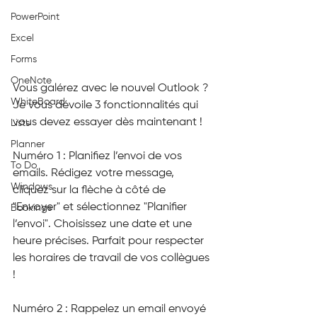
PowerPoint
Excel
Forms
OneNote
Vous galérez avec le nouvel Outlook ? 
WhiteBoard
Je vous dévoile 3 fonctionnalités qui 
vous devez essayer dès maintenant !
Lists
Planner
Numéro 1 : Planifiez l’envoi de vos 
To Do
emails. Rédigez votre message, 
Windows
cliquez sur la flèche à côté de 
"Envoyer" et sélectionnez "Planifier 
Bookings
l’envoi". Choisissez une date et une 
heure précises. Parfait pour respecter 
les horaires de travail de vos collègues 
!
Numéro 2 : Rappelez un email envoyé 