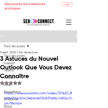
Découvrez les meilleures
pratiques
Post
Tous les posts
3 sept. 2024
1 min de lecture
Tous les posts
3 Astuces du Nouvel
Copilot
Outlook Que Vous Devez
Teams
Connaître
Outlook
Noté NaN étoiles sur 5.
Loop
SharePoint
https://video.wixstatic.com/video/337e23_3f
b9f405bb204c3eb6c6b72c8311ef6c/480p/m
OneDrive
p4/file.mp4
Word