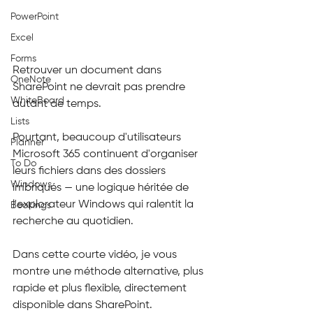
PowerPoint
Excel
Forms
Retrouver un document dans 
OneNote
SharePoint ne devrait pas prendre 
WhiteBoard
autant de temps.
Lists
Pourtant, beaucoup d'utilisateurs 
Planner
Microsoft 365 continuent d'organiser 
To Do
leurs fichiers dans des dossiers 
Windows
imbriqués — une logique héritée de 
l'explorateur Windows qui ralentit la 
Bookings
recherche au quotidien.
Dans cette courte vidéo, je vous 
montre une méthode alternative, plus 
rapide et plus flexible, directement 
disponible dans SharePoint.