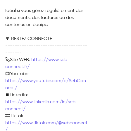
Idéal si vous gérez régulièrement des 
documents, des factures ou des 
contenus en équipe.
🔽 RESTEZ CONNECTE
-----------------------------------
-------
🚀Site WEB: 
https://www.seb-
connect.fr/
📺YouTube: 
https://www.youtube.com/c/SebCon
nect/
⏹️LinkedIn: 
https://www.linkedin.com/in/seb-
connect/
🎞TikTok: 
https://www.tiktok.com/@sebconnect
/