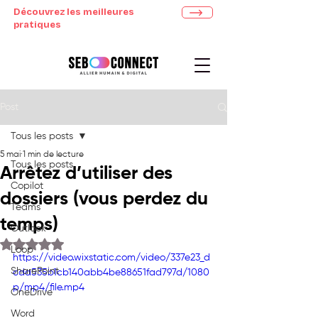
Découvrez les meilleures
pratiques
Post
Tous les posts
5 mai
1 min de lecture
Tous les posts
Arrêtez d’utiliser des
Copilot
dossiers (vous perdez du
Teams
temps)
Outlook
Noté NaN étoiles sur 5.
Loop
https://video.wixstatic.com/video/337e23_d
SharePoint
cda535b1cb140abb4be88651fad797d/1080
p/mp4/file.mp4
OneDrive
Word