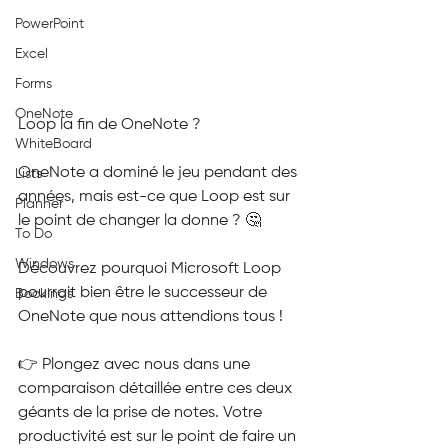
PowerPoint
Excel
Forms
OneNote
Loop la fin de OneNote ?
WhiteBoard
OneNote a dominé le jeu pendant des 
Lists
années, mais est-ce que Loop est sur 
Planner
le point de changer la donne ? 🤔
To Do
Windows
Découvrez pourquoi Microsoft Loop 
pourrait bien être le successeur de 
Bookings
OneNote que nous attendions tous !
👉 Plongez avec nous dans une 
comparaison détaillée entre ces deux 
géants de la prise de notes. Votre 
productivité est sur le point de faire un 