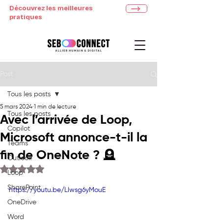
Découvrez les meilleures
pratiques
Post
Tous les posts
5 mars 2024
1 min de lecture
Tous les posts
Avec l’arrivée de Loop,
Copilot
Microsoft annonce-t-il la
Teams
fin de OneNote ? 🪦
Outlook
Noté NaN étoiles sur 5.
Loop
SharePoint
https://youtu.be/Llwsg6yMouE
OneDrive
Word