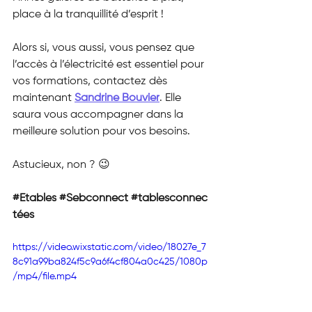
place à la tranquillité d’esprit !
Alors si, vous aussi, vous pensez que 
l’accès à l’électricité est essentiel pour 
vos formations, contactez dès 
maintenant 
Sandrine Bouvier
. Elle 
saura vous accompagner dans la 
meilleure solution pour vos besoins.
Astucieux, non ? 😉
#Etables
#Sebconnect
#tablesconnec
tées
https://video.wixstatic.com/video/18027e_7
8c91a99ba824f5c9a6f4cf804a0c425/1080p
/mp4/file.mp4