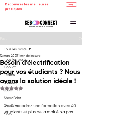
Découvrez les meilleures
pratiques
Post
Tous les posts
12 mars 2025
1 min de lecture
Tous les posts
Besoin d’électrification
Copilot
pour vos étudiants ? Nous
Teams
avons la solution idéale !
Outlook
Noté NaN étoiles sur 5.
Loop
SharePoint
OneDrive
Vous encadrez une formation avec 40 
étudiants et plus de la moitié n’a pas 
Word