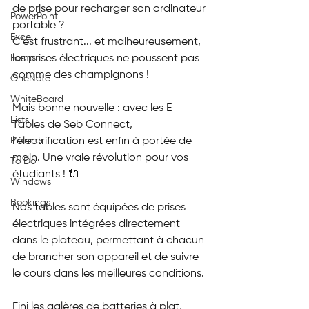
de prise pour recharger son ordinateur 
PowerPoint
portable ?
Excel
C’est frustrant... et malheureusement, 
Forms
les prises électriques ne poussent pas 
comme des champignons !
OneNote
WhiteBoard
Mais bonne nouvelle : avec les E-
Lists
Tables de Seb Connect, 
Planner
l’électrification est enfin à portée de 
main. Une vraie révolution pour vos 
To Do
étudiants ! 🔌
Windows
Bookings
Nos tables sont équipées de prises 
électriques intégrées directement 
dans le plateau, permettant à chacun 
de brancher son appareil et de suivre 
le cours dans les meilleures conditions.
Fini les galères de batteries à plat, 