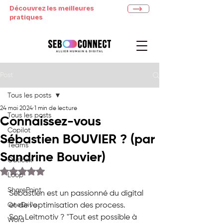
Découvrez les meilleures
pratiques
Post
Tous les posts
24 mai 2024
1 min de lecture
Tous les posts
Connaissez-vous
Copilot
Sébastien BOUVIER ? (par
Teams
Sandrine Bouvier)
Outlook
Noté NaN étoiles sur 5.
Loop
SharePoint
Sébastien est un passionné du digital 
OneDrive
et de l'optimisation des process.
Son Leitmotiv ? "Tout est possible à 
Word