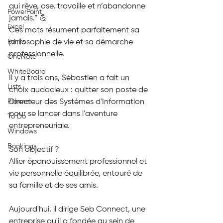
qui rêve, ose, travaille et n’abandonne 
PowerPoint
jamais." 💪
Excel
Ces mots résument parfaitement sa 
Forms
philosophie de vie et sa démarche 
professionnelle.
OneNote
WhiteBoard
Il y a trois ans, Sébastien a fait un 
Lists
choix audacieux : quitter son poste de 
Planner
Directeur des Systèmes d'Information 
pour se lancer dans l'aventure 
To Do
entrepreneuriale.
Windows
Bookings
Son objectif ?
Allier épanouissement professionnel et 
vie personnelle équilibrée, entouré de 
sa famille et de ses amis.
Aujourd'hui, il dirige Seb Connect, une 
entreprise qu'il a fondée au sein de 