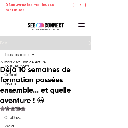
Découvrez les meilleures
pratiques
Post
Tous les posts
27 mars 2025
1 min de lecture
Tous les posts
Déjà 10 semaines de
Copilot
formation passées
Teams
ensemble... et quelle
Outlook
aventure ! 😃
Loop
Noté NaN étoiles sur 5.
SharePoint
OneDrive
Word