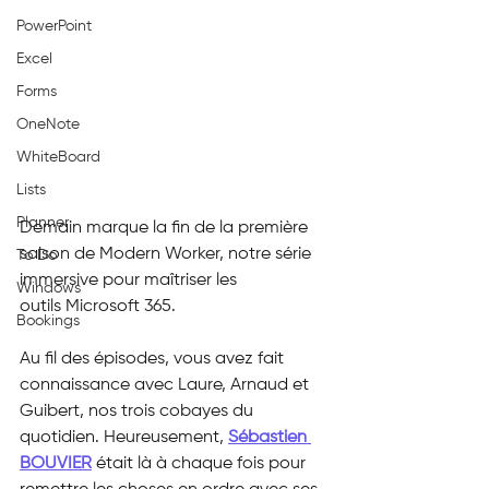
PowerPoint
Excel
Forms
OneNote
WhiteBoard
Lists
Planner
Demain marque la fin de la première 
saison de Modern Worker, notre série 
To Do
immersive pour maîtriser les 
Windows
outils Microsoft 365.
Bookings
Au fil des épisodes, vous avez fait 
connaissance avec Laure, Arnaud et 
Guibert, nos trois cobayes du 
quotidien. Heureusement, 
Sébastien 
BOUVIER
 était là à chaque fois pour 