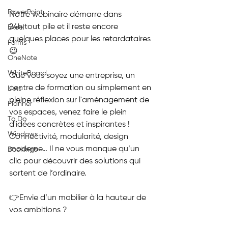
PowerPoint
Notre webinaire démarre dans 
24h tout pile et il reste encore 
Excel
quelques places pour les retardataires 
Forms
😉
OneNote
WhiteBoard
Que vous soyez une entreprise, un 
centre de formation ou simplement en 
Lists
pleine réflexion sur l'aménagement de 
Planner
vos espaces, venez faire le plein 
To Do
d'idées concrètes et inspirantes !
Windows
Connectivité, modularité, design 
moderne… Il ne vous manque qu’un 
Bookings
clic pour découvrir des solutions qui 
sortent de l’ordinaire.
👉Envie d’un mobilier à la hauteur de 
vos ambitions ?