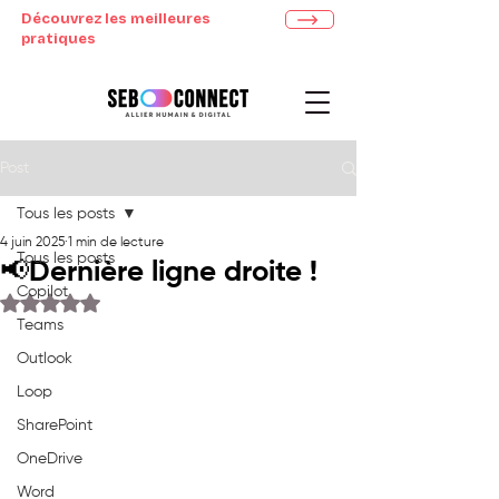
Découvrez les meilleures
pratiques
Post
Tous les posts
4 juin 2025
1 min de lecture
Tous les posts
📢Dernière ligne droite !
Copilot
Noté NaN étoiles sur 5.
Teams
Outlook
Loop
SharePoint
OneDrive
Word