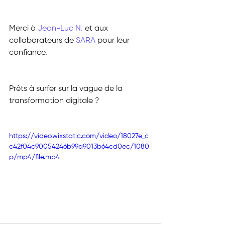
Merci à 
Jean-Luc N.
 et aux 
collaborateurs de 
SARA
 pour leur 
confiance.
Prêts à surfer sur la vague de la 
transformation digitale ?
https://video.wixstatic.com/video/18027e_c
c42f04c90054246b99a9013b64cd0ec/1080
p/mp4/file.mp4