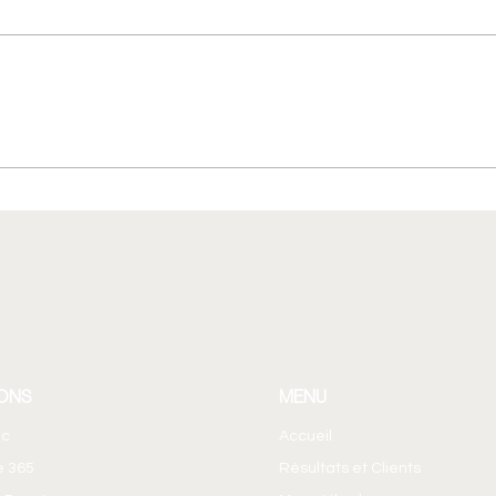
Agent Builder : créer un
Faut-
agent IA sans coder ! Le Brief
mail
365 EP14
Team
ONS
MENU
ic
Accueil
e 365
Résultats et Clients