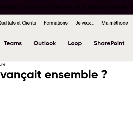
maine un conseil concret pour mieux travailler 
maine un conseil concret pour mieux travailler 
ésultats et Clients
Formations
Je veux...
Ma méthode
Teams
Outlook
Loop
SharePoint
ure
Excel
Forms
OneNote
WhiteBoard
 avançait ensemble ?
r 5.
indows
Bookings