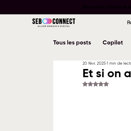
Recevez chaque se
Recevez chaque se
R
Tous les posts
Copilot
20 févr. 2025
1 min de lect
Word
PowerPoint
Et si on
Noté NaN étoiles su
Planner
To Do
W