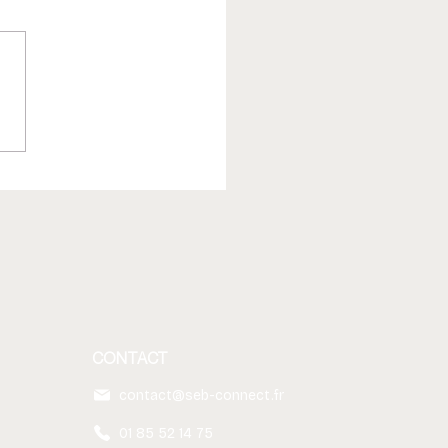
il encore utiliser les e-
s en interne quand on a
s ?
CONTACT
contact@seb-connect.fr
01 85 52 14 75