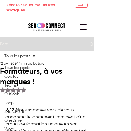
Découvrez les meilleures
pratiques
Post
Tous les posts
12 avr. 2024
1 min de lecture
Tous les posts
Formateurs, à vos
Copilot
marques !
Teams
Noté NaN étoiles sur 5.
Outlook
Loop
🌟🚀 Nous sommes ravis de vous 
SharePoint
annoncer le lancement imminent d'un 
OneDrive
projet de formation unique en son 
Word