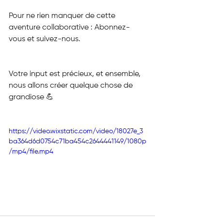
Pour ne rien manquer de cette 
aventure collaborative : Abonnez-
vous et suivez-nous.
Votre input est précieux, et ensemble, 
nous allons créer quelque chose de 
grandiose 💪
https://video.wixstatic.com/video/18027e_3
ba364d6d0754c71ba454c2644441149/1080p
/mp4/file.mp4