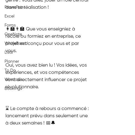
genre : Vous allez jouer un rôle central 
PowerPoint
dans sa réalisation !
Excel
Forms
👩‍🏫👨‍🏫 Que vous enseigniez à 
OneNote
l’école ou formiez en entreprise, ce 
WhiteBoard
projet est conçu pour vous et par 
vous. 
Lists
Planner
Oui, vous avez bien lu ! Vos idées, vos 
To Do
expériences, et vos compétences 
Windows
vont directement influencer ce projet 
révolutionnaire.
Bookings
⌛ Le compte à rebours a commencé : 
lancement prévu dans seulement une 
à deux semaines ! 📅🔔 