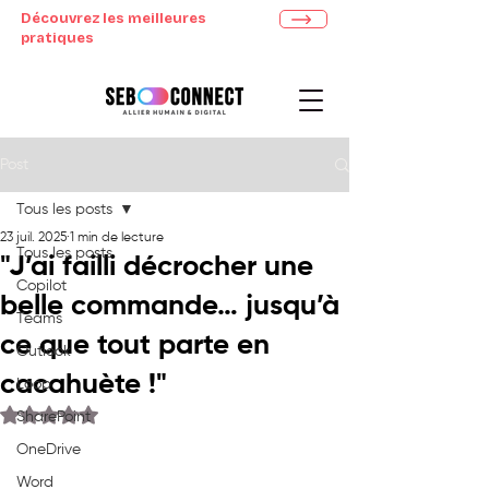
Découvrez les meilleures
pratiques
Post
Tous les posts
23 juil. 2025
1 min de lecture
Tous les posts
"J’ai failli décrocher une
Copilot
belle commande… jusqu’à
Teams
ce que tout parte en
Outlook
cacahuète !"
Loop
Noté NaN étoiles sur 5.
SharePoint
OneDrive
Word