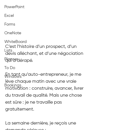
PowerPoint
Excel
Forms
OneNote
WhiteBoard
C’est l’histoire d’un prospect, d’un 
Lists
devis alléchant, et d’une négociation 
Planner
qui a dérapé.
To Do
En tant qu’auto-entrepreneur, je me 
Windows
lève chaque matin avec une vraie 
Bookings
motivation : construire, avancer, livrer 
du travail de qualité. Mais une chose 
est sûre : je ne travaille pas 
gratuitement.
La semaine dernière, je reçois une 