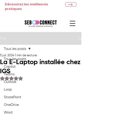
Découvrez les meilleures
pratiques
Post
Tous les posts
5 juil. 2024
1 min de lecture
Tous les posts
La E-Laptop installée chez
Copilot
IGS
Teams
Noté NaN étoiles sur 5.
Outlook
Loop
SharePoint
OneDrive
Word