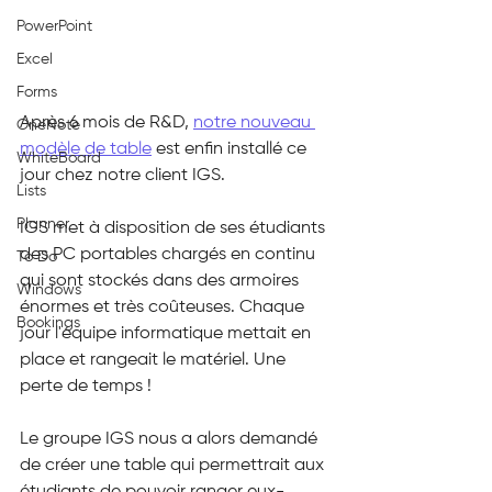
PowerPoint
Excel
Forms
Après 6 mois de R&D, 
notre nouveau 
OneNote
modèle de table
 est enfin installé ce 
WhiteBoard
jour chez notre client IGS.
Lists
Planner
IGS met à disposition de ses étudiants 
des PC portables chargés en continu 
To Do
qui sont stockés dans des armoires 
Windows
énormes et très coûteuses. Chaque 
Bookings
jour l'équipe informatique mettait en 
place et rangeait le matériel. Une 
perte de temps !
Le groupe IGS nous a alors demandé 
de créer une table qui permettrait aux 