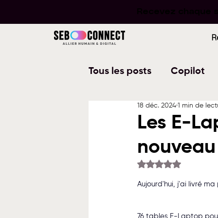
Recevez chaque se
Recevez chaque se
R
Tous les posts
Copilot
18 déc. 2024
1 min de lect
Word
PowerPoint
Les E-La
nouveau
Planner
To Do
W
Noté NaN étoiles su
Aujourd'hui, j'ai livré 
76 tables 
E-Laptop
 pou