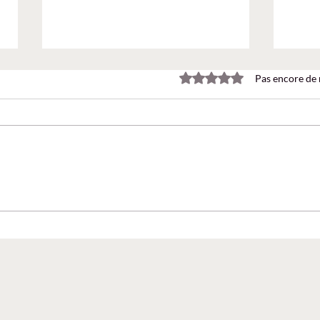
Noté 0 étoile sur 5.
Pas encore de 
Agent Builder : créer un
Faut-
agent IA sans coder ! Le Brief
mail
365 EP14
Team