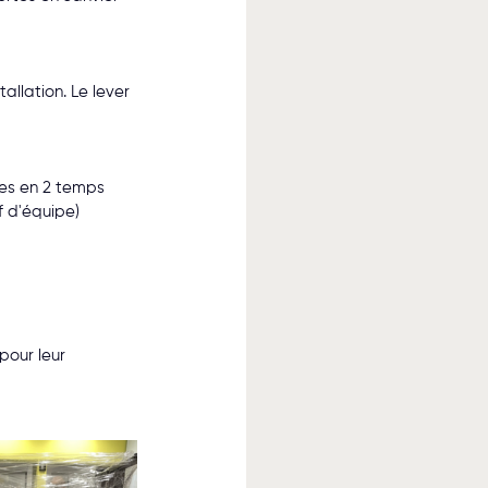
llation. Le lever 
tes en 2 temps 
f d'équipe) 
our leur 