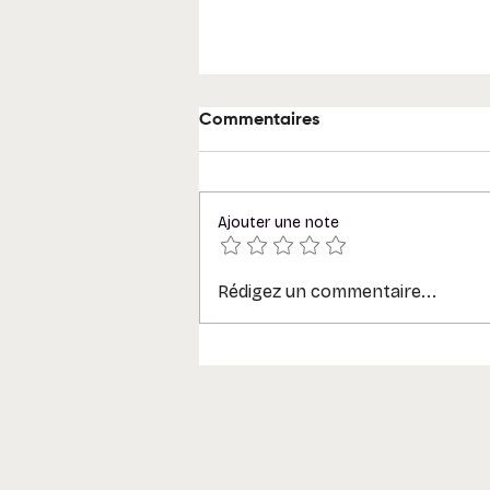
Commentaires
Ajouter une note
Rédigez un commentaire...
Glossaire Microsoft 365 : 30
termes à connaître (tenant,
Graph, canal, agent…)