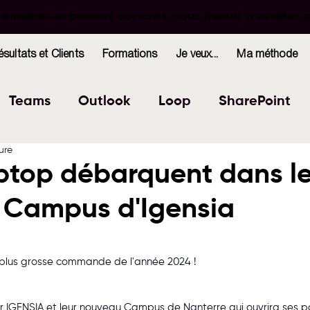
maine un conseil concret pour mieux travailler 
maine un conseil concret pour mieux travailler 
ésultats et Clients
Formations
Je veux...
Ma méthode
Teams
Outlook
Loop
SharePoint
ure
Excel
Forms
OneNote
WhiteBoard
ptop débarquent dans l
 Campus d'Igensia
indows
Bookings
r 5.
ma plus grosse commande de l'année 2024 !
r IGENSIA et leur nouveau Campus de Nanterre qui ouvrira ses po