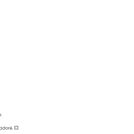
r.
i adoré. 💥