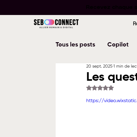
Recevez chaque se
Recevez chaque se
R
Tous les posts
Copilot
20 sept. 2025
1 min de lec
Word
PowerPoint
Les quest
Noté NaN étoiles su
Planner
To Do
W
https://video.wixsta