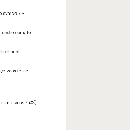
ge sympa ? »
n rendre compte, 
totalement 
 ça vous fasse 
siriez-vous ? 🎞️👇