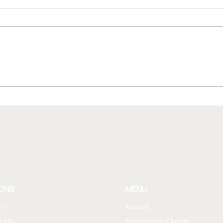
Agent Builder : créer un
Faut-
agent IA sans coder ! Le Brief
mail
365 EP14
Team
ONS
MENU
ic
Accueil
e 365
Résultats et Clients