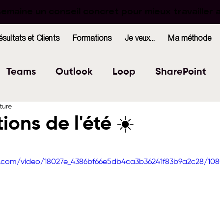
maine un conseil concret pour mieux travailler 
maine un conseil concret pour mieux travailler 
ésultats et Clients
Formations
Je veux...
Ma méthode
Teams
Outlook
Loop
SharePoint
ture
Excel
Forms
OneNote
WhiteBoard
ions de l'été ☀️
r 5.
indows
Bookings
tic.com/video/18027e_4386bf66e5db4ca3b36241f83b9a2c28/10