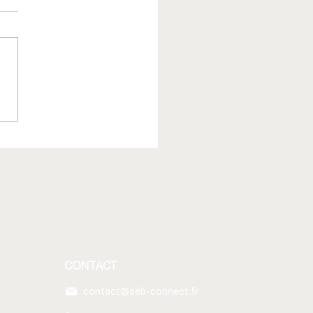
il encore utiliser les e-
s en interne quand on a
s ?
CONTACT
contact@seb-connect.fr