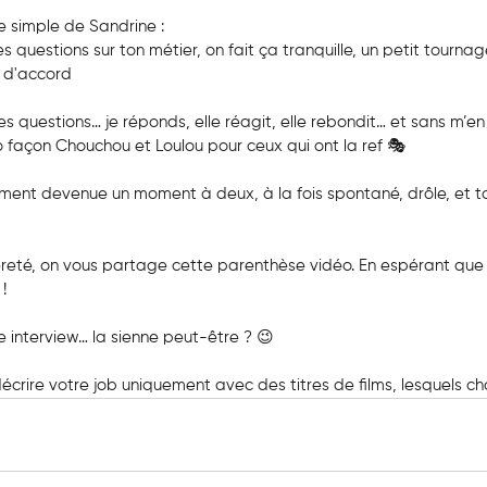
e simple de Sandrine :
 questions sur ton métier, on fait ça tranquille, un petit tourna
t d'accord
 les questions… je réponds, elle réagit, elle rebondit… et sans m’e
o façon Chouchou et Loulou pour ceux qui ont la ref 🎭
ement devenue un moment à deux, à la fois spontané, drôle, et 
légèreté, on vous partage cette parenthèse vidéo. En espérant que
!
e interview… la sienne peut-être ? 😉
décrire votre job uniquement avec des titres de films, lesquels choi