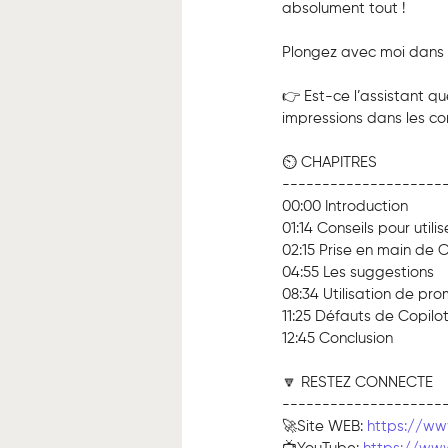
absolument tout !
Plongez avec moi dans 
👉 Est-ce l’assistant q
impressions dans les c
⏲️ CHAPITRES
--------------------
00:00 Introduction
01:14 Conseils pour utili
02:15 Prise en main de C
04:55 Les suggestions
08:34 Utilisation de pr
11:25 Défauts de Copilo
12:45 Conclusion
🔽 RESTEZ CONNECTE
--------------------
🚀Site WEB: 
https://ww