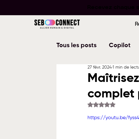
Recevez chaque se
Recevez chaque se
R
Tous les posts
Copilot
27 févr. 2024
1 min de lect
Word
PowerPoint
Maîtrisez
complet 
Planner
To Do
W
Noté NaN étoiles su
https://youtu.be/fyss