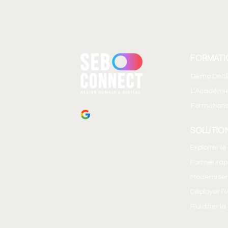
FORMATI
Démo Décl
L'Académi
Formations
SOLUTIO
Exploiter l
Former ra
Moderniser
Déployer l’
Fluidifier l