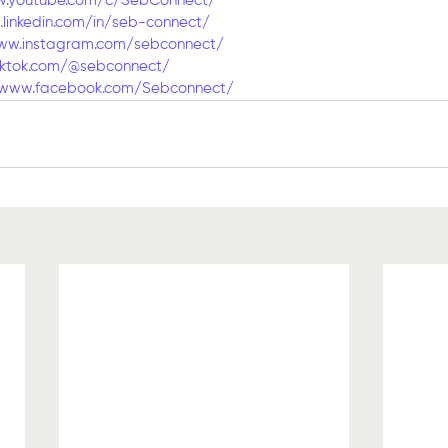
w.youtube.com/c/SebConnect/
linkedin.com/in/seb-connect/
ww.instagram.com/sebconnect/
iktok.com/@sebconnect/
/www.facebook.com/Sebconnect/