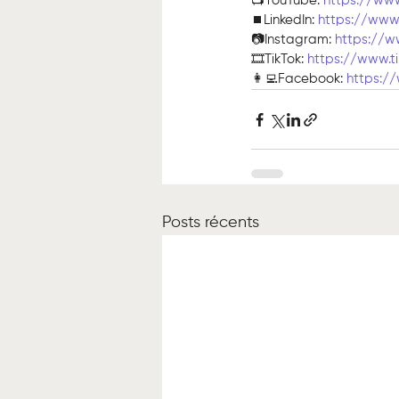
📺YouTube: 
https://ww
⏹️LinkedIn: 
https://www.
📷Instagram: 
https://w
🎞TikTok: 
https://www.t
👩‍💻Facebook: 
https:/
Posts récents