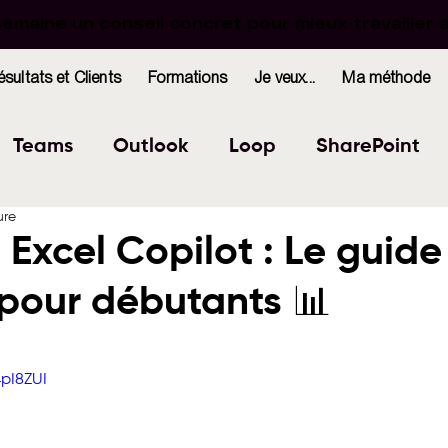
maine un conseil concret pour mieux travailler 
maine un conseil concret pour mieux travailler 
ésultats et Clients
Formations
Je veux...
Ma méthode
Teams
Outlook
Loop
SharePoint
ure
Excel
Forms
OneNote
WhiteBoard
 Excel Copilot : Le guide
pour débutants 📊
indows
Bookings
r 5.
4pI8ZUI