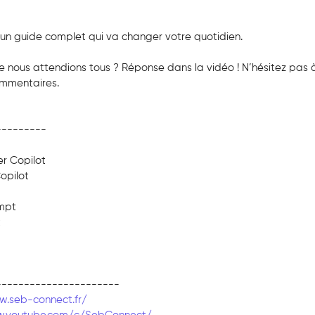
un guide complet qui va changer votre quotidien.
ue nous attendions tous ? Réponse dans la vidéo ! N’hésitez pas 
ommentaires.
---------
ser Copilot
opilot
ompt
t
----------------------
w.seb-connect.fr/