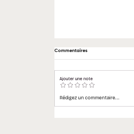
Commentaires
Ajouter une note
Rédigez un commentaire...
Glossaire Microsoft 365 : 30
termes à connaître (tenant,
Graph, canal, agent…)