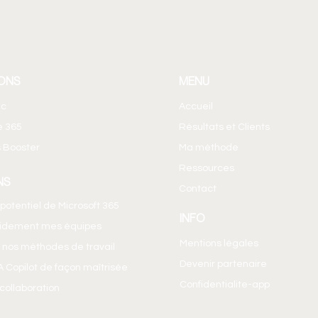
ONS
MENU
ic
Accueil
e 365
Résultats et Clients
 Booster
Ma méthode
Ressources
NS
Contact
e potentiel de Microsoft 365
INFO
pidement mes équipes
Mentions légales
 nos méthodes de travail
Devenir partenaire
IA Copilot de façon maîtrisée
Confidentialite-app
a collaboration