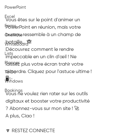
PowerPoint
Excel
Vous êtes sur le point d'animer un 
Forms
PowerPoint en réunion, mais votre 
bureau ressemble à un champ de 
OneNote
bataille... 🙈
WhiteBoard
Découvrez comment le rendre 
Lists
impeccable en un clin d'œil ! Ne 
Planner
laissez plus votre écran trahir votre 
désordre. Cliquez pour l'astuce ultime ! 
To Do
🖥️✨
Windows
Bookings
Vous ne voulez rien rater sur les outils 
digitaux et booster votre productivité 
? Abonnez-vous sur mon site ! 🚀
A plus, Ciao !
🔽 RESTEZ CONNECTE