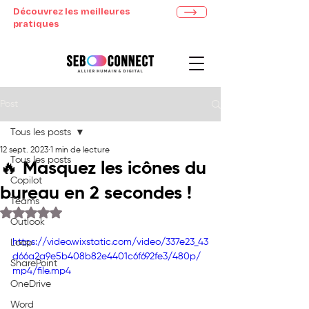
Découvrez les meilleures
pratiques
Post
Tous les posts
12 sept. 2023
1 min de lecture
Tous les posts
🔥 Masquez les icônes du
Copilot
bureau en 2 secondes !
Teams
Noté NaN étoiles sur 5.
Outlook
https://video.wixstatic.com/video/337e23_43
Loop
d66a2a9e5b408b82e4401c6f692fe3/480p/
SharePoint
mp4/file.mp4
OneDrive
Word