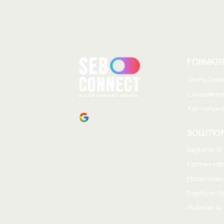
FORMATI
Démo Décl
L'Académi
Formations
SOLUTIO
Exploiter l
Former ra
Moderniser
Déployer l’
Fluidifier l