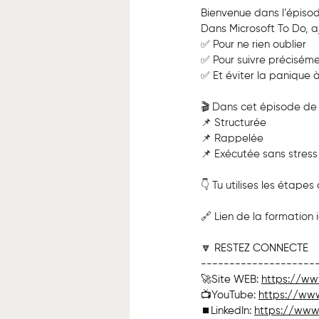
Bienvenue dans l’épisod
Dans Microsoft To Do, a
✅ Pour ne rien oublier
✅ Pour suivre précisémen
✅ Et éviter la panique 
🎬 Dans cet épisode de
📌 Structurée
📌 Rappelée
📌 Exécutée sans stress
👇 Tu utilises les étapes
🔗 Lien de la formation ic
🔽 RESTEZ CONNECTE
--------------------
🚀Site WEB: 
https://ww
📺YouTube: 
https://ww
⏹️LinkedIn: 
https://www.