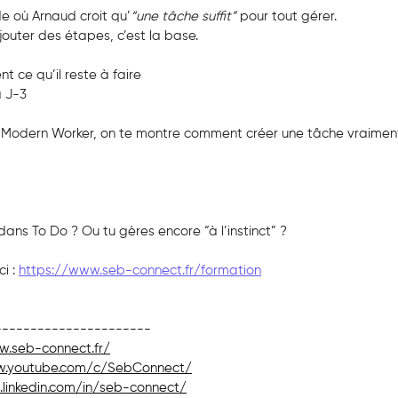
e où Arnaud croit qu’
“une tâche suffit”
 pour tout gérer.
jouter des étapes, c’est la base.
t ce qu’il reste à faire
à J-3
 Modern Worker, on te montre comment créer une tâche vraiment 
 dans To Do ? Ou tu gères encore “à l’instinct” ?
i : 
https://www.seb-connect.fr/formation
----------------------
w.seb-connect.fr/
w.youtube.com/c/SebConnect/
linkedin.com/in/seb-connect/