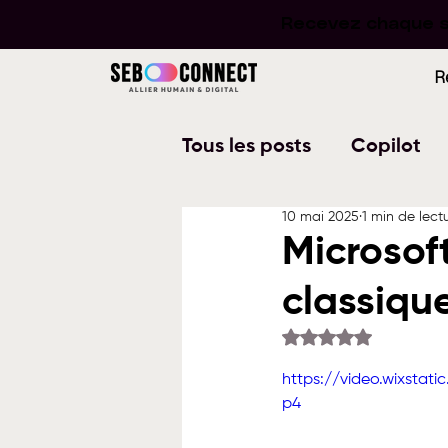
Recevez chaque se
Recevez chaque se
R
Tous les posts
Copilot
10 mai 2025
1 min de lect
Word
PowerPoint
Microsoft
classiqu
Planner
To Do
W
Noté NaN étoiles su
https://video.wixsta
p4