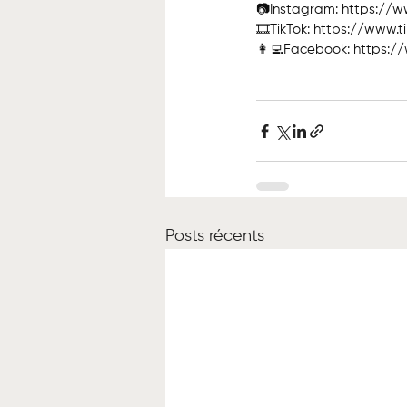
📷Instagram: 
https://w
🎞TikTok: 
https://www.t
👩‍💻Facebook: 
https:/
Posts récents