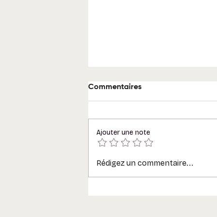
Commentaires
Ajouter une note
Rédigez un commentaire...
Simplifiez le travail d’équipe
avec Loop