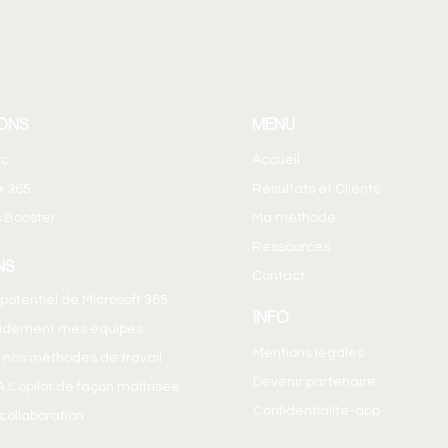
ONS
MENU
ic
Accueil
e 365
Résultats et Clients
 Booster
Ma méthode
Ressources
NS
Contact
e potentiel de Microsoft 365
INFO
pidement mes équipes
Mentions légales
 nos méthodes de travail
Devenir partenaire
IA Copilot de façon maîtrisée
Confidentialite-app
a collaboration