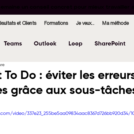
maine un conseil concret pour mieux travailler 
maine un conseil concret pour mieux travailler 
ésultats et Clients
Formations
Je veux...
Ma méthode
Teams
Outlook
Loop
SharePoint
ure
Excel
Forms
OneNote
WhiteBoard
 To Do : éviter les erreur
es grâce aux sous-tâche
indows
Bookings
r 5.
tic.com/video/337e23_255be5aa09834aac8367d726bb920d34/1