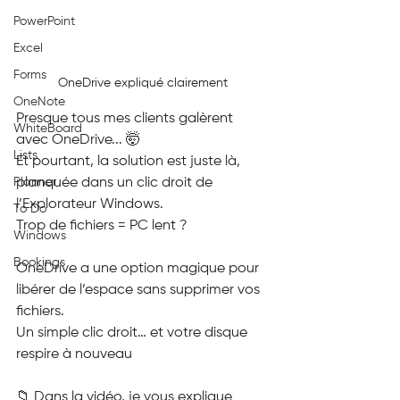
PowerPoint
Excel
Forms
OneDrive expliqué clairement
OneNote
Presque tous mes clients galèrent 
WhiteBoard
avec OneDrive... 🤯
Lists
Et pourtant, la solution est juste là, 
planquée dans un clic droit de 
Planner
l’Explorateur Windows.
To Do
Trop de fichiers = PC lent ?
Windows
Bookings
OneDrive a une option magique pour 
libérer de l’espace sans supprimer vos 
fichiers.
Un simple clic droit… et votre disque 
respire à nouveau
📁 Dans la vidéo, je vous explique 