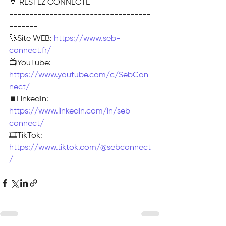
🔽 RESTEZ CONNECTE
-----------------------------------
-------
🚀Site WEB: 
https://www.seb-
connect.fr/
📺YouTube: 
https://www.youtube.com/c/SebCon
nect/
⏹️LinkedIn: 
https://www.linkedin.com/in/seb-
connect/
🎞TikTok: 
https://www.tiktok.com/@sebconnect
/