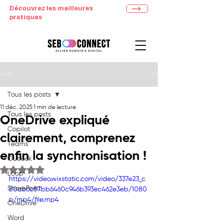
Découvrez les meilleures
pratiques
Post
Tous les posts
11 déc. 2025
1 min de lecture
Tous les posts
OneDrive expliqué
Copilot
clairement, comprenez
Teams
enfin la synchronisation !
Outlook
Noté NaN étoiles sur 5.
Loop
https://video.wixstatic.com/video/337e23_c
SharePoint
80ab6c87bb6460c946b393ec462e3eb/1080
p/mp4/file.mp4
OneDrive
Word