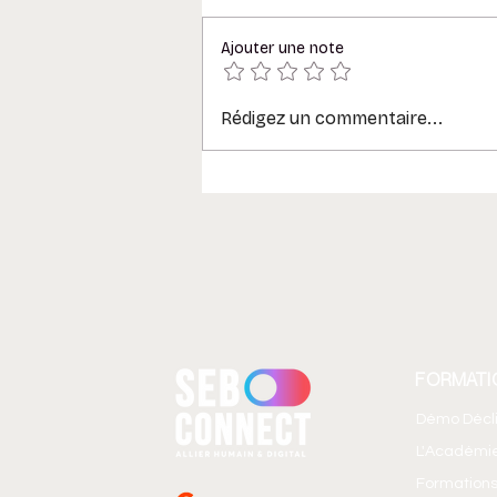
Ajouter une note
Rédigez un commentaire...
Transformez vos emails
Outlook en espaces
collaboratifs
FORMATI
Démo Décl
L'Académi
Formations