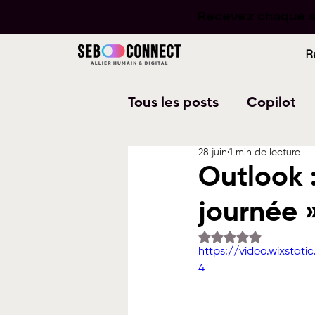
Recevez chaque se
Recevez chaque se
R
Tous les posts
Copilot
28 juin
1 min de lecture
Word
PowerPoint
Outlook 
journée 
Planner
To Do
W
Noté NaN étoiles su
https://video.wixsta
4