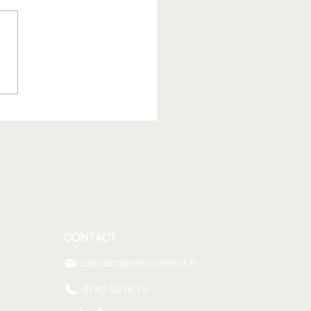
z un ordre du jour
aboratif avec Microsoft
p
CONTACT
contact@seb-connect.fr
01 85 52 14 75