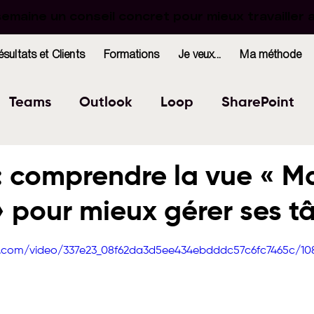
maine un conseil concret pour mieux travailler 
maine un conseil concret pour mieux travailler 
ésultats et Clients
Formations
Je veux...
Ma méthode
Teams
Outlook
Loop
SharePoint
Excel
Forms
OneNote
WhiteBoard
: comprendre la vue « M
» pour mieux gérer ses t
indows
Bookings
r 5.
tic.com/video/337e23_08f62da3d5ee434ebdddc57c6fc7465c/10