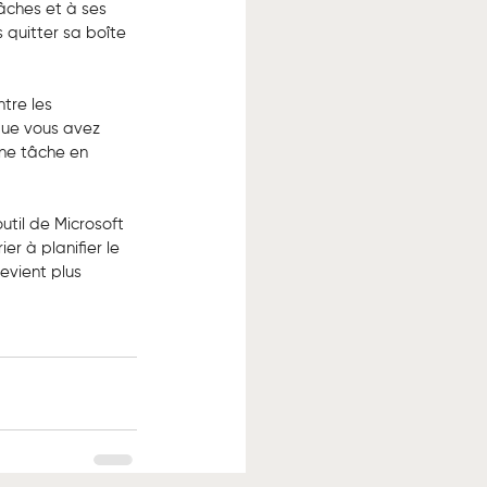
ches et à ses 
 quitter sa boîte 
tre les 
que vous avez 
ne tâche en 
til de Microsoft 
er à planifier le 
evient plus 