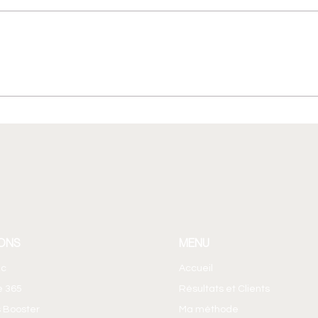
Outlook : Transformez un
Crée
email en temps réservé dans
coll
votre agenda
Loo
ONS
MENU
ic
Accueil
e 365
Résultats et Clients
 Booster
Ma méthode