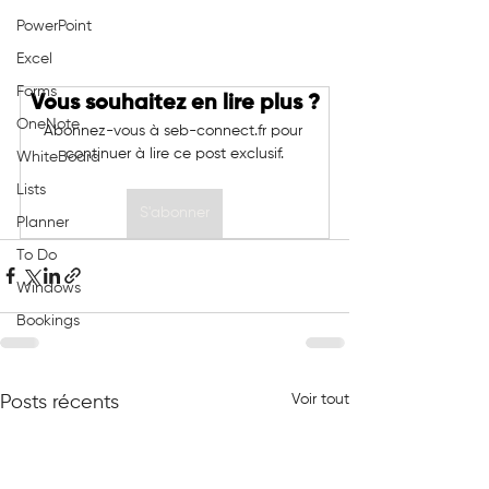
PowerPoint
Excel
Forms
Vous souhaitez en lire plus ?
OneNote
Abonnez-vous à seb-connect.fr pour 
continuer à lire ce post exclusif.
WhiteBoard
Lists
S'abonner
Planner
To Do
Windows
Bookings
Voir tout
Posts récents