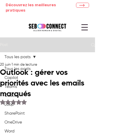
Découvrez les meilleures
pratiques
Post
Tous les posts
20 juin
1 min de lecture
Tous les posts
Outlook : gérer vos
Copilot
priorités avec les emails
Teams
marqués
Outlook
Noté NaN étoiles sur 5.
Loop
SharePoint
OneDrive
Word