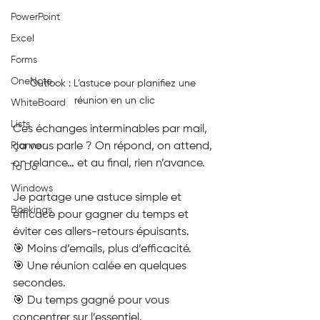
PowerPoint
Excel
Forms
OneNote
Outlook : L’astuce pour planifiez une 
réunion en un clic
WhiteBoard
Lists
Ces échanges interminables par mail, 
ça vous parle ? On répond, on attend, 
Planner
on relance… et au final, rien n’avance.
To Do
Windows
Je partage une astuce simple et 
Bookings
efficace pour gagner du temps et 
éviter ces allers-retours épuisants.
🎯 Moins d’emails, plus d’efficacité.
🎯 Une réunion calée en quelques 
secondes.
🎯 Du temps gagné pour vous 
concentrer sur l’essentiel.