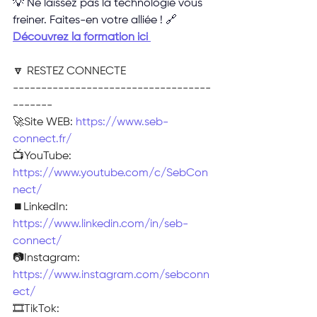
💡 Ne laissez pas la technologie vous 
freiner. Faites-en votre alliée ! 🔗 
Découvrez la formation ici 
🔽 RESTEZ CONNECTE
-----------------------------------
-------
🚀Site WEB: 
https://www.seb-
connect.fr/
📺YouTube: 
https://www.youtube.com/c/SebCon
nect/
⏹️LinkedIn: 
https://www.linkedin.com/in/seb-
connect/
📷Instagram: 
https://www.instagram.com/sebconn
ect/
🎞TikTok: 