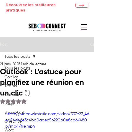
Découvrez les meilleures
pratiques
Post
Tous les posts
21 janv. 2025
1 min de lecture
Tous les posts
Outlook : L’astuce pour
Copilot
planifiez une réunion en
Teams
un clic 🖱️
Outlook
Noté NaN étoiles sur 5.
Loop
SharePoint
https://video.wixstatic.com/video/337e23_46
ea84d46e3c4ba0aaec56290b0e8ca6/480
OneDrive
p/mp4/file.mp4
Word