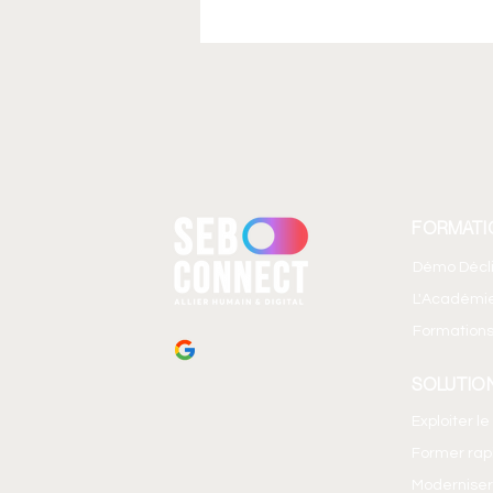
FORMATI
Transformez vos emails
Démo Décl
Outlook en espaces
L'Académi
collaboratifs
Formations
SOLUTIO
Exploiter l
Former ra
Moderniser