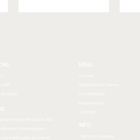
ONS
MENU
Outlook : Transformez un
Crée
ic
Accueil
email en temps réservé dans
coll
e 365
Résultats et Clients
votre agenda
Loo
 Booster
Ma méthode
Ressources
NS
Contact
e potentiel de Microsoft 365
INFO
pidement mes équipes
Mentions légales
 nos méthodes de travail