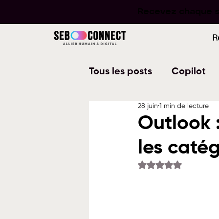
Recevez chaque se
Recevez chaque se
R
Tous les posts
Copilot
28 juin
1 min de lecture
Word
PowerPoint
Outlook 
les caté
Planner
To Do
W
Noté NaN étoiles su