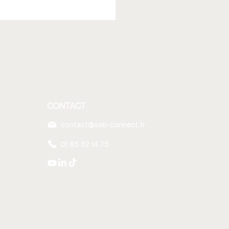
CONTACT
z un ordre du jour
contact@seb-connect.fr
aboratif avec Microsoft
p
01 85 52 14 75