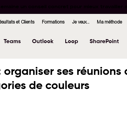
maine un conseil concret pour mieux travailler 
maine un conseil concret pour mieux travailler 
ésultats et Clients
Formations
Je veux...
Ma méthode
Teams
Outlook
Loop
SharePoint
Excel
Forms
OneNote
WhiteBoard
: organiser ses réunions
gories de couleurs
indows
Bookings
r 5.