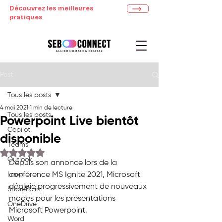
Découvrez les meilleures
pratiques
Post
Tous les posts
4 mai 2021
1 min de lecture
Tous les posts
Powerpoint Live bientôt
Copilot
disponible
Teams
Noté NaN étoiles sur 5.
Outlook
Depuis son annonce lors de la 
Loop
conférence MS Ignite 2021, Microsoft 
déploie progressivement de nouveaux 
SharePoint
modes pour les présentations 
OneDrive
Microsoft Powerpoint.
Word