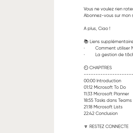
Vous ne voulez rien rater
Abonnez-vous sur mon si
A plus, Ciao !
📚 Liens supplémentaire
·         Comment utiliser
·         La gestion de tâ
⏲️ CHAPITRES
--------------------
00:00 Introduction
01:12 Microsoft To Do
11:33 Microsoft Planner
18:55 Tasks dans Teams
21:18 Microsoft Lists
22:42 Conclusion
🔽 RESTEZ CONNECTE