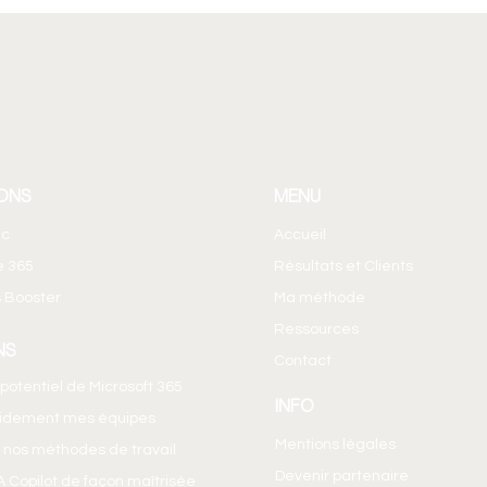
ONS
MENU
ic
Accueil
e 365
Résultats et Clients
 Booster
Ma méthode
Ressources
NS
Contact
e potentiel de Microsoft 365
INFO
pidement mes équipes
Mentions légales
 nos méthodes de travail
Devenir partenaire
IA Copilot de façon maîtrisée