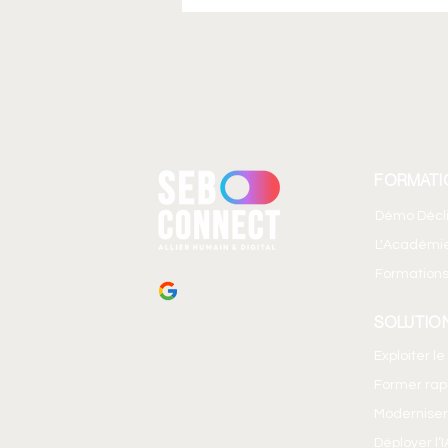
FORMATI
Démo Décl
L'Académi
Formations
SOLUTIO
Exploiter l
Former ra
Moderniser
Déployer l’