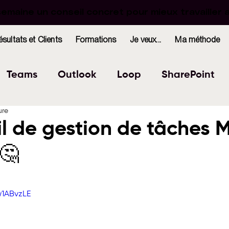
maine un conseil concret pour mieux travailler 
maine un conseil concret pour mieux travailler 
ésultats et Clients
Formations
Je veux...
Ma méthode
Teams
Outlook
Loop
SharePoint
ure
Excel
Forms
OneNote
WhiteBoard
il de gestion de tâches 
 🤔
indows
Bookings
r 5.
w1ABvzLE