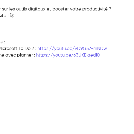
 sur les outils digitaux et booster votre productivité ? 
te ! 🚀
s :
 Microsoft To Do ? : 
https://youtu.be/vD9G37-mNDw
che avec planner : 
https://youtu.be/63UKEiqedl0
---------