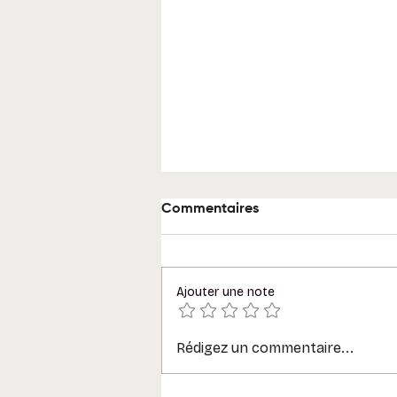
Commentaires
Ajouter une note
Rédigez un commentaire...
Glossaire Microsoft 365 : 30
termes à connaître (tenant,
Graph, canal, agent…)