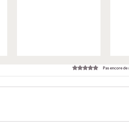
Noté 0 étoile sur 5.
Pas encore de 
Agent Builder : créer un
Faut-
agent IA sans coder ! Le Brief
mail
365 EP14
Team