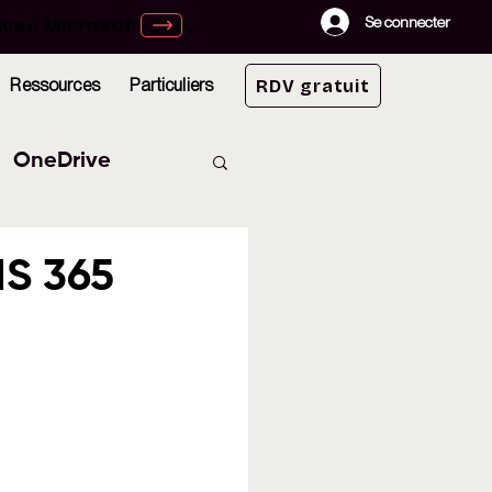
avec Microsoft 365.
avec Microsoft 365.
Se connecter
Ressources
Particuliers
RDV gratuit
OneDrive
Lists
MS 365