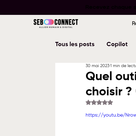
Recevez chaque se
Recevez chaque se
R
Tous les posts
Copilot
30 mai 2023
1 min de lect
Word
PowerPoint
Quel out
choisir ?
Planner
To Do
W
Noté NaN étoiles su
https://youtu.be/Nro