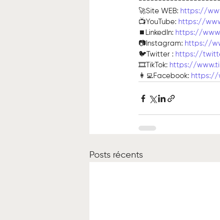
--------------------
🚀Site WEB: 
https://ww
📺YouTube: 
https://ww
⏹️LinkedIn: 
https://www.
📷Instagram: 
https://w
🐦Twitter : 
https://twit
🎞TikTok: 
https://www.t
👩‍💻Facebook: 
https:/
Posts récents