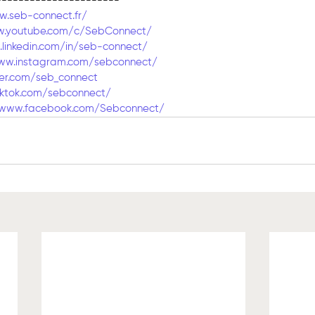
----------------------
w.seb-connect.fr/
w.youtube.com/c/SebConnect/
linkedin.com/in/seb-connect/
ww.instagram.com/sebconnect/
ter.com/seb_connect
iktok.com/sebconnect/
/www.facebook.com/Sebconnect/