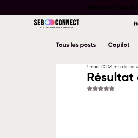
Recevez chaque se
Recevez chaque se
R
Tous les posts
Copilot
1 mars 2024
1 min de lect
Word
PowerPoint
Résultat
Noté NaN étoiles su
Planner
To Do
W