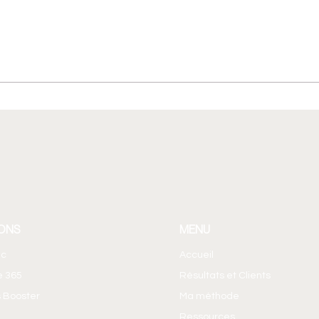
Agent Builder : créer un
Faut-
agent IA sans coder ! Le Brief
mail
365 EP14
Team
ONS
MENU
ic
Accueil
e 365
Résultats et Clients
 Booster
Ma méthode
Ressources