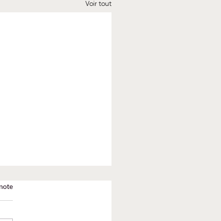
Voir tout
note