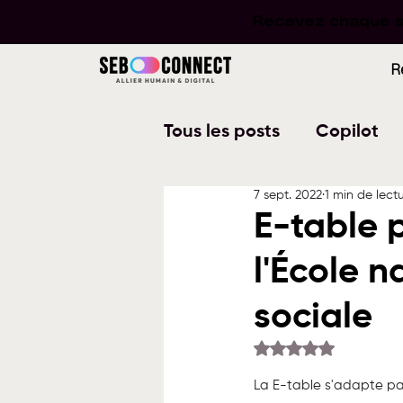
Recevez chaque se
Recevez chaque se
R
Tous les posts
Copilot
7 sept. 2022
1 min de lect
Word
PowerPoint
E-table p
l'École n
Planner
To Do
W
sociale
Noté NaN étoiles su
La E-table s'adapte pa