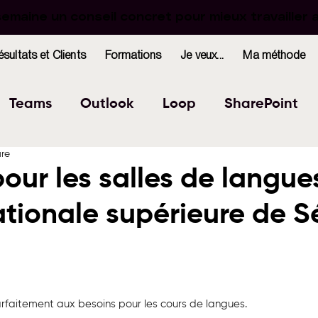
maine un conseil concret pour mieux travailler 
maine un conseil concret pour mieux travailler 
ésultats et Clients
Formations
Je veux...
Ma méthode
Teams
Outlook
Loop
SharePoint
ure
Excel
Forms
OneNote
WhiteBoard
our les salles de langue
ationale supérieure de S
indows
Bookings
r 5.
rfaitement aux besoins pour les cours de langues.