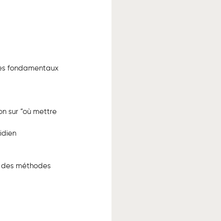
 les fondamentaux 
n sur “où mettre 
idien
et des méthodes 