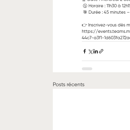
 🕦 Horaire : 11h30 à 12h1
 🎯 Durée : 45 minutes 
👉 Inscrivez-vous dès m
https://events.teams.
44c7-a3f1-1d603fa272a
Posts récents