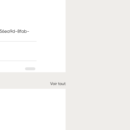
956ea9d-8fab-
Voir tout