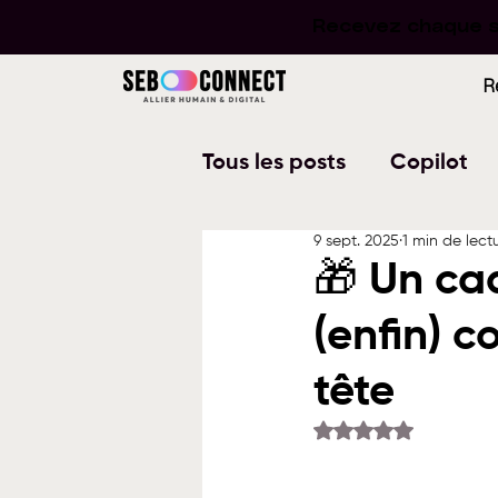
Recevez chaque se
Recevez chaque se
R
Tous les posts
Copilot
9 sept. 2025
1 min de lect
Word
PowerPoint
🎁 Un ca
(enfin) 
Planner
To Do
W
tête
Noté NaN étoiles su