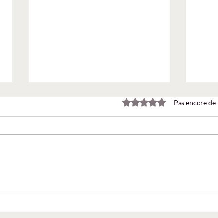
Noté 0 étoile sur 5.
Pas encore de 
Agent Builder : créer un
Faut-
agent IA sans coder ! Le Brief
mail
365 EP14
Team