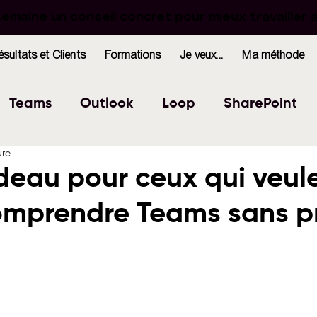
maine un conseil concret pour mieux travailler 
maine un conseil concret pour mieux travailler 
ésultats et Clients
Formations
Je veux...
Ma méthode
Teams
Outlook
Loop
SharePoint
ure
Excel
Forms
OneNote
WhiteBoard
deau pour ceux qui veul
comprendre Teams sans p
indows
Bookings
r 5.