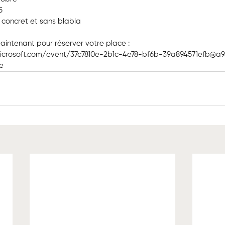
5
– concret et sans blabla
aintenant pour réserver votre place : 
microsoft.com/event/37c7810e-2b1c-4e78-bf6b-39a894571efb@a
e