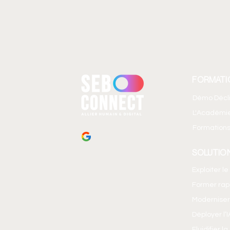
FORMATI
Démo Décl
L'Académi
Formations
SOLUTIO
Exploiter l
Former ra
Moderniser
Déployer l’
Fluidifier l