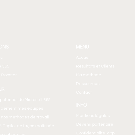
ONS
MENU
ic
Accueil
e 365
Résultats et Clients
 Booster
Ma méthode
Ressources
NS
Contact
e potentiel de Microsoft 365
INFO
pidement mes équipes
Mentions légales
 nos méthodes de travail
Devenir partenaire
IA Copilot de façon maîtrisée
Confidentialite-app
a collaboration