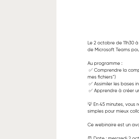
Le 2 octobre de 11h30 à 
de Microsoft Teams pour e
Au programme :
 ✅ Comprendre la complé
mes fichiers”)
 ✅ Assimiler les bases 
 ✅ Apprendre à créer un
💡 En 45 minutes, vous 
simples pour mieux col
Ce webinaire est un av
⏰ Date : mercredi 2 oc