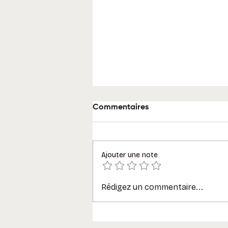
Commentaires
Ajouter une note
Rédigez un commentaire...
Glossaire Microsoft 365 : 30
termes à connaître (tenant,
Graph, canal, agent…)