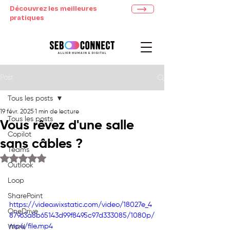
Découvrez les meilleures
pratiques
Post
Tous les posts
19 févr. 2025
1 min de lecture
Tous les posts
Vous rêvez d'une salle
Copilot
sans câbles ?
Teams
Noté NaN étoiles sur 5.
Outlook
Loop
SharePoint
https://video.wixstatic.com/video/18027e_4
OneDrive
87963a8b65143d99f8495c97d333085/1080p/
mp4/file.mp4
Word