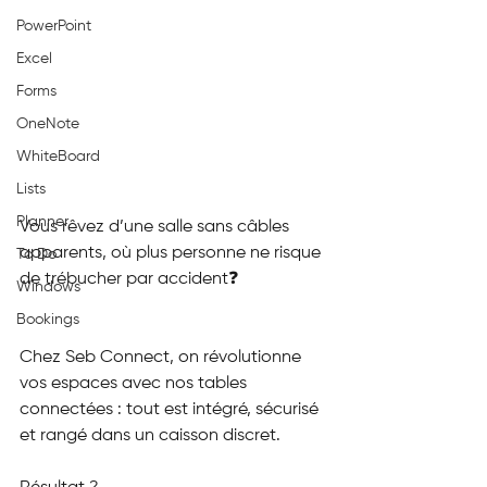
PowerPoint
Excel
Forms
OneNote
WhiteBoard
Lists
Planner
Vous rêvez d’une salle sans câbles 
apparents, où plus personne ne risque 
To Do
de trébucher par accident❓
Windows
Bookings
Chez Seb Connect, on révolutionne 
vos espaces avec nos tables 
connectées : tout est intégré, sécurisé 
et rangé dans un caisson discret. 