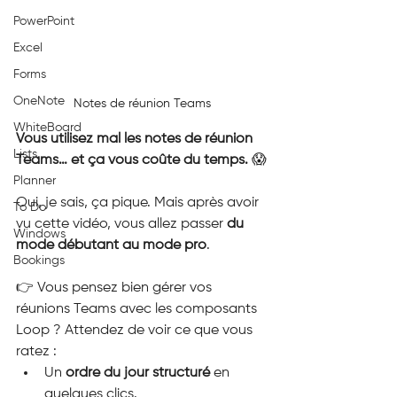
PowerPoint
Excel
Forms
OneNote
Notes de réunion Teams
WhiteBoard
Vous utilisez mal les notes de réunion 
Lists
Teams… et ça vous coûte du temps. 
😱
Planner
Oui, je sais, ça pique. Mais après avoir 
To Do
vu cette vidéo, vous allez passer 
du 
Windows
mode débutant au mode pro
.
Bookings
👉 Vous pensez bien gérer vos 
réunions Teams avec les composants 
Loop ? Attendez de voir ce que vous 
ratez :
Un 
ordre du jour structuré
 en 
quelques clics.