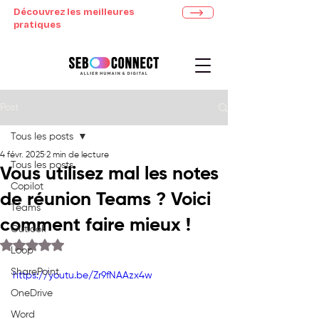
Découvrez les meilleures
pratiques
Post
Tous les posts
4 févr. 2025
2 min de lecture
Tous les posts
Vous utilisez mal les notes
Copilot
de réunion Teams ? Voici
Teams
comment faire mieux !
Outlook
Noté NaN étoiles sur 5.
Loop
SharePoint
https://youtu.be/Zr9fNAAzx4w
OneDrive
Word