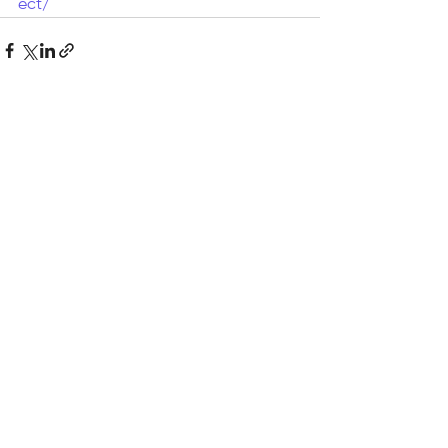
ect/
Voir tout
Posts récents