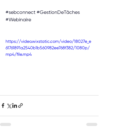
#sebconnect
#GestionDeTâches
#Webinaire
https://video.wixstatic.com/video/18027e_e
61761891a2540b1b560982ee768f382/1080p/
mp4/file.mp4