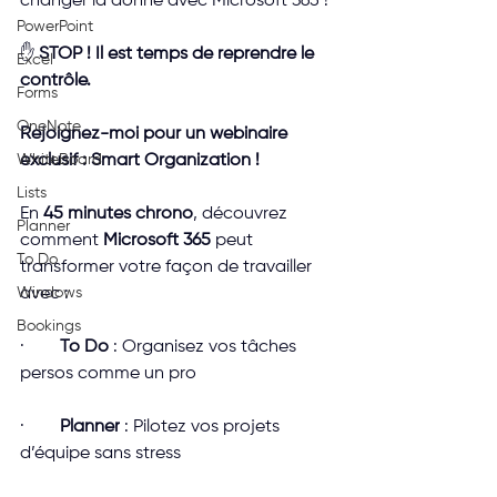
changer la donne avec Microsoft 365 !
PowerPoint
✋ 
STOP ! Il est temps de reprendre le 
Excel
contrôle.
Forms
OneNote
Rejoignez-moi pour un webinaire 
WhiteBoard
exclusif : Smart Organization !
Lists
En 
45 minutes chrono
, découvrez 
Planner
comment 
Microsoft 365
 peut 
To Do
transformer votre façon de travailler 
Windows
avec :
Bookings
·        
To Do
 : Organisez vos tâches 
persos comme un pro
·        
Planner
 : Pilotez vos projets 
d’équipe sans stress