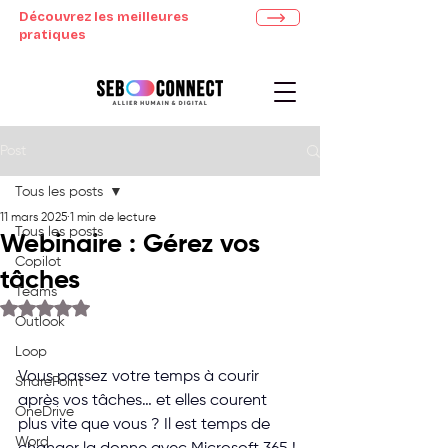
Découvrez les meilleures
pratiques
Post
Tous les posts
11 mars 2025
1 min de lecture
Tous les posts
Webinaire : Gérez vos
Copilot
tâches
Teams
Noté NaN étoiles sur 5.
Outlook
Loop
Vous passez votre temps à courir 
SharePoint
après vos tâches… et elles courent 
OneDrive
plus vite que vous ? Il est temps de 
Word