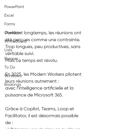
PowerPoint
Excel
Forms
Pendant longtemps, les réunions ont 
OneNote
été perçues comme une contrainte.
WhiteBoard
Trop longues, peu productives, sans 
Lists
véritable suivi.
Planner
Mais ce temps est révolu.
To Do
En 2025, les Modern Workers pilotent 
Windows
leurs réunions autrement : 
Bookings
avec l’intelligence artificielle et la 
puissance de Microsoft 365.
Grâce à Copilot, Teams, Loop et 
Facilitator, il est désormais possible
de :