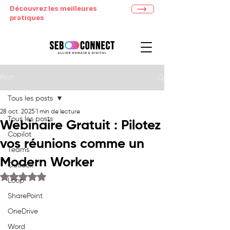
Découvrez les meilleures
pratiques
Post
Tous les posts
28 oct. 2025
1 min de lecture
Tous les posts
Webinaire Gratuit : Pilotez
Copilot
vos réunions comme un
Teams
Modern Worker
Outlook
Noté NaN étoiles sur 5.
Loop
SharePoint
OneDrive
Word