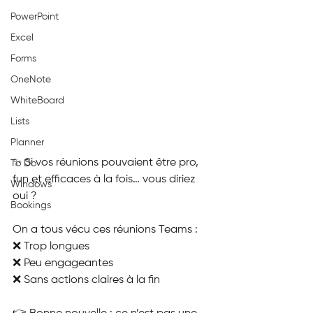
PowerPoint
Excel
Forms
OneNote
WhiteBoard
Lists
Planner
✨ Si vos réunions pouvaient être pro, 
To Do
fun et efficaces à la fois… vous diriez 
Windows
oui ?
Bookings
On a tous vécu ces réunions Teams :
❌ Trop longues
❌ Peu engageantes
❌ Sans actions claires à la fin