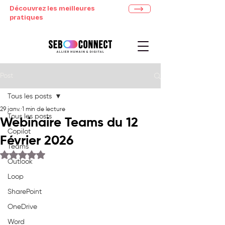
Découvrez les meilleures
pratiques
Post
Tous les posts
29 janv.
1 min de lecture
Tous les posts
Webinaire Teams du 12
Copilot
Février 2026
Teams
Noté NaN étoiles sur 5.
Outlook
Loop
SharePoint
OneDrive
Word