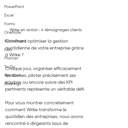
PowerPoint
Excel
Forms
Wrike en action : 4 témoignages clients
OneNote
Comment optimiser la gestion 
WhiteBoard
quotidienne de votre entreprise grâce 
Lists
à Wrike ?
Planner
To Do
Chaque jour, organiser efficacement 
les tâches, piloter précisément ses 
Windows
équipes ou encore suivre des KPI 
Bookings
pertinents représente un véritable défi. 
Pour vous montrer concrètement 
comment Wrike transforme le 
quotidien des entreprises, nous avons 
rencontré 4 dirigeants issus de 