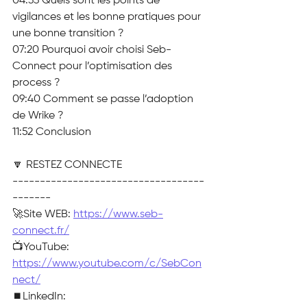
04:33 Quels sont les points de 
vigilances et les bonne pratiques pour 
une bonne transition ?
07:20 Pourquoi avoir choisi Seb-
Connect pour l’optimisation des 
process ?
09:40 Comment se passe l’adoption 
de Wrike ?
11:52 Conclusion
🔽 RESTEZ CONNECTE
-----------------------------------
-------
🚀Site WEB: 
https://www.seb-
connect.fr/
📺YouTube: 
https://www.youtube.com/c/SebCon
nect/
⏹️LinkedIn: 