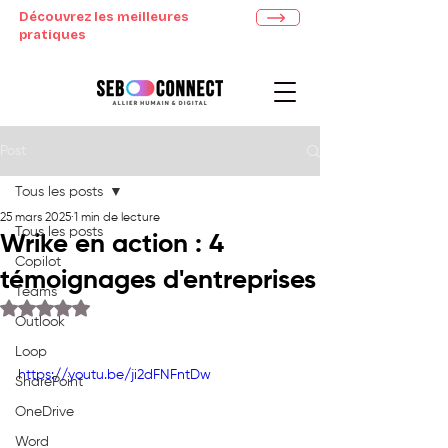
Découvrez les meilleures
pratiques
Post
Tous les posts
25 mars 2025
1 min de lecture
Tous les posts
Wrike en action : 4
Copilot
témoignages d'entreprises
Teams
Noté NaN étoiles sur 5.
Outlook
Loop
https://youtu.be/ji2dFNFntDw
SharePoint
OneDrive
Word