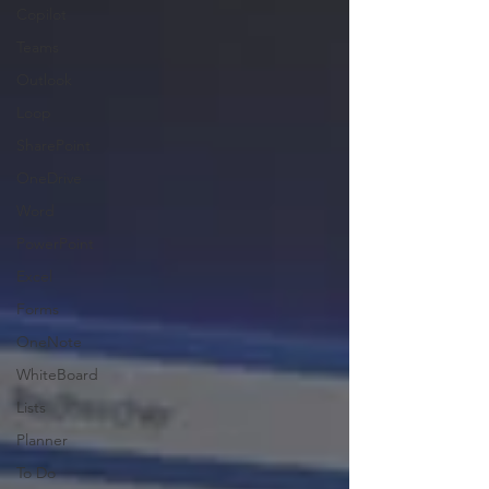
Copilot
Teams
Outlook
Loop
SharePoint
OneDrive
Word
PowerPoint
Excel
Forms
OneNote
WhiteBoard
Lists
Planner
To Do