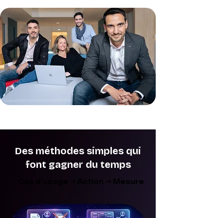
Des méthodes simples qui
font gagner du temps
Cas d’usage → Action → Mesure
Cas d’usage → Action → Mesure