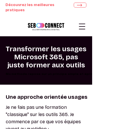
Découvrez les meilleures
pratiques
Transformer les usages
Microsoft 365, pas
juste former aux outils
Ma méthode repose sur un principe simple et éprouvé
Ma méthode repose sur un principe simple et éprouvé
Une approche orientée usages
Je ne fais pas une formation
"classique" sur les outils 365. Je
commence par ce que vos équipes
vivent au quotidien :