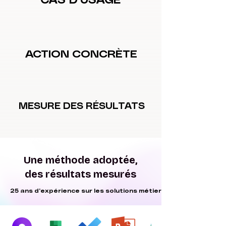
ACTION CONCRÈTE
ACTION CONCRÈTE
MESURE DES RÉSULTATS
MESURE DES RÉSULTATS
Une méthode adoptée,
des résultats mesurés
25 ans d’expérience sur les solutions métiers
25 ans d’expérience sur les solutions métiers