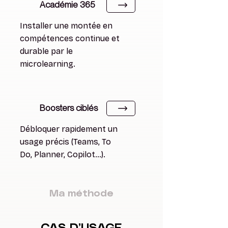
Académie 365
Installer une montée en
compétences continue et
durable par le
microlearning.
Boosters ciblés
Débloquer rapidement un
usage précis (Teams, To
Do, Planner, Copilot…).
Ma méthode
CAS D’USAGE
CAS D’USAGE