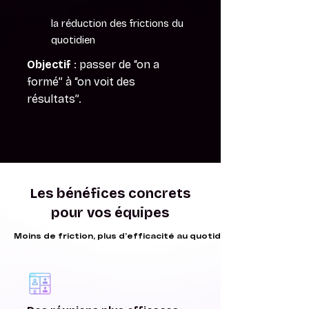
la réduction des frictions du
quotidien
Objectif
: passer de “on a
formé” à “on voit des
résultats”.
Les bénéfices concrets
pour vos équipes
Moins de friction, plus d’efficacité au quotidien
Moins de friction, plus d’efficacité au quotidien