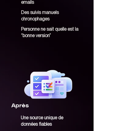
- ⁠Utilisation dans Microsoft Teams

emails
Des suivis manuels
➤ Synthèse et bonnes pratiques (15 min)

chronophages
- Cas d’usages réels

Personne ne sait quelle est la
- Bonnes pratiques d’adoption

“bonne version”
- Questions / réponses
Après
Une source unique de
données fiables