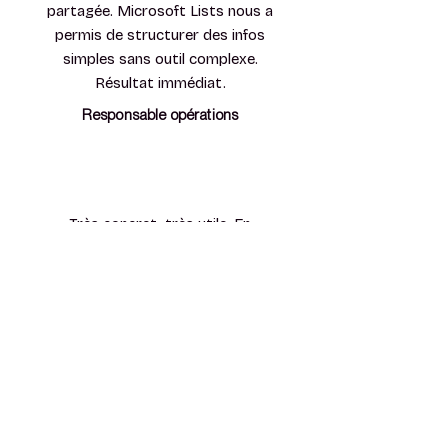
partagée. Microsoft Lists nous a
permis de structurer des infos
simples sans outil complexe.
Résultat immédiat.
Responsable opérations
Très concret, très utile. En
quelques heures, on a remplacé
plusieurs fichiers Excel par une
solution propre et maintenable.
Chef de projet
Exactement ce qu’il nous fallait.