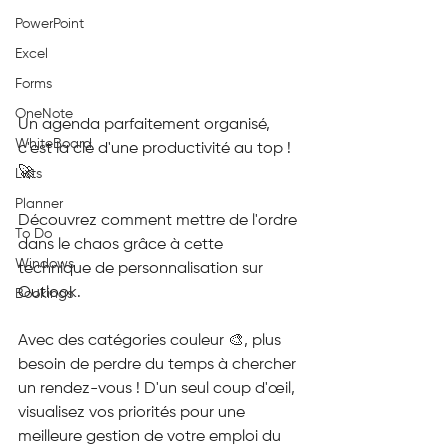
PowerPoint
Excel
Forms
OneNote
Un agenda parfaitement organisé, 
WhiteBoard
c'est la clé d'une productivité au top ! 
🚀
Lists
Planner
Découvrez comment mettre de l'ordre 
To Do
dans le chaos grâce à cette 
Windows
technique de personnalisation sur 
Outlook.
Bookings
Avec des catégories couleur 🎨, plus 
besoin de perdre du temps à chercher 
un rendez-vous ! D'un seul coup d'œil, 
visualisez vos priorités pour une 
meilleure gestion de votre emploi du 