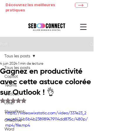
Découvrez les meilleures
pratiques
Post
Tous les posts
4 juin 2024
1 min de lecture
Tous les posts
Gagnez en productivité
Copilot
avec cette astuce colorée
Teams
sur Outlook ! 👌
Outlook
Noté NaN étoiles sur 5.
Loop
SharePoint
https://video.wixstatic.com/video/337e23_2
aecef424b5b4b238989479114dd875c/480p/
OneDrive
mp4/file.mp4
Word