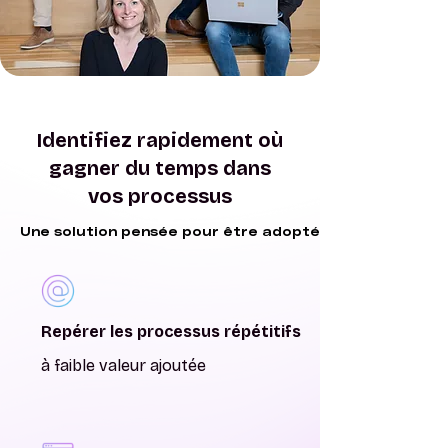
Identifiez rapidement où
gagner du temps dans
vos processus
Une solution pensée pour être adoptée
Une solution pensée pour être adoptée
Repérer les processus répétitifs
à faible valeur ajoutée