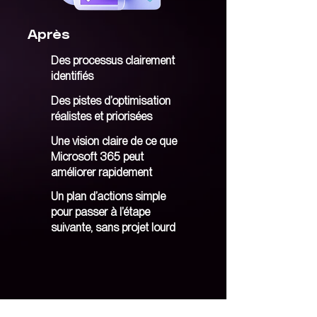
complexes

Après
➤ Gestion et analyse des données (20 
Des processus clairement
min)

identifiés
- Lists : suivi structuré des projets et 
inventaires

Des pistes d’optimisation
- Forms : création de questionnaires et 
réalistes et priorisées
collecte de données

Une vision claire de ce que
- Power Automate : automatisation des 
Microsoft 365 peut
processus

améliorer rapidement
- Power BI : visualisation et analyse des 
Un plan d’actions simple
données

pour passer à l’étape
suivante, sans projet lourd
➤ Conclusion et évaluation (10 min)

- Synthèse et quiz final

- Questions-réponses avec les 
participants