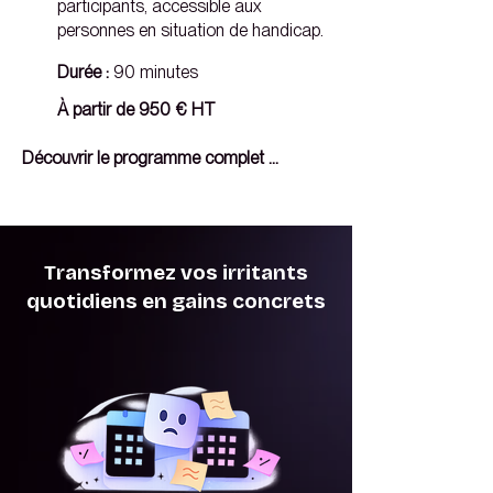
participants, accessible aux
personnes en situation de handicap.
Durée :
90 minutes
À partir de 950 € HT
Découvrir le programme complet 

➤ Introduction (5 min)

- Présentation globale de Microsoft 365 
et des avantages du Modern Workplace

Transformez vos irritants
- Différences entre les versions desktop, 
quotidiens en gains concrets
mobile et web

➤ Collaboration et communication (25 
min)

- Microsoft Teams : organisation de 
réunions et travail en équipe

- Outlook : planification et gestion des e-