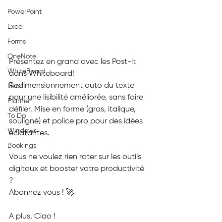
PowerPoint
Excel
Forms
OneNote
Présentez en grand avec les Post-it 
WhiteBoard
dans Whiteboard! 
Redimensionnement auto du texte 
Lists
pour une lisibilité améliorée, sans faire 
Planner
défiler. Mise en forme (gras, italique, 
To Do
souligné) et police pro pour des idées 
Windows
éclatantes. 
Bookings
Vous ne voulez rien rater sur les outils 
digitaux et booster votre productivité 
?
Abonnez vous ! 🚀
A plus, Ciao !