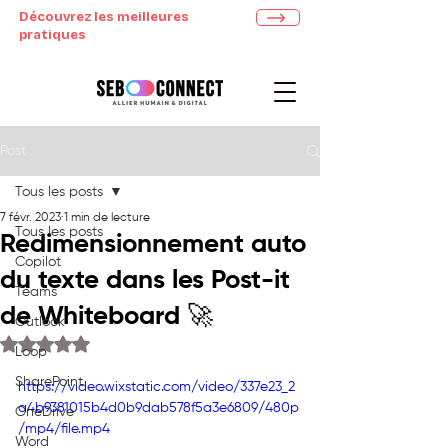
Découvrez les meilleures
pratiques
Post
Tous les posts
7 févr. 2023
1 min de lecture
Tous les posts
Redimensionnement auto
Copilot
du texte dans les Post-it
Teams
de Whiteboard 🚀
Outlook
Noté NaN étoiles sur 5.
Loop
SharePoint
https://video.wixstatic.com/video/337e23_2
a4b9381015b4d0b9dab578f5a3e6809/480p
OneDrive
/mp4/file.mp4
Word