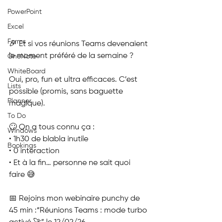
PowerPoint
Excel
Forms
🎉 Et si vos réunions Teams devenaient 
le moment préféré de la semaine ?
OneNote
WhiteBoard
Oui, pro, fun et ultra efficaces. C’est 
Lists
possible (promis, sans baguette 
Planner
magique).
To Do
🙄 On a tous connu ça :
Windows
• 1h30 de blabla inutile
Bookings
• 0 interaction
• Et à la fin… personne ne sait quoi 
faire 😅
📅 Rejoins mon webinaire punchy de 
45 min :“Réunions Teams : mode turbo 