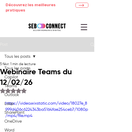
Découvrez les meilleures
pratiques
Post
Tous les posts
5 févr.
1 min de lecture
Tous les posts
Webinaire Teams du
Copilot
12/02/26
Teams
Noté NaN étoiles sur 5.
Outlook
https://video.wixstatic.com/video/18027e_8
Loop
999d406c6224343ba5164fae254ceb7/1080p
SharePoint
/mp4/file.mp4
OneDrive
Word