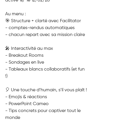
activé 🚀” le 12/02/26
Au menu :
🎯 Structure + clarté avec Facilitator
- comptes-rendus automatiques
- chacun repart avec sa mission claire
🎤 Interactivité au max
- Breakout Rooms
- Sondages en live
- Tableaux blancs collaboratifs (et fun 
!)
🎈 Une touche d’humain, s’il vous plaît !
- Emojis & réactions
- PowerPoint Cameo
- Tips concrets pour captiver tout le 
monde