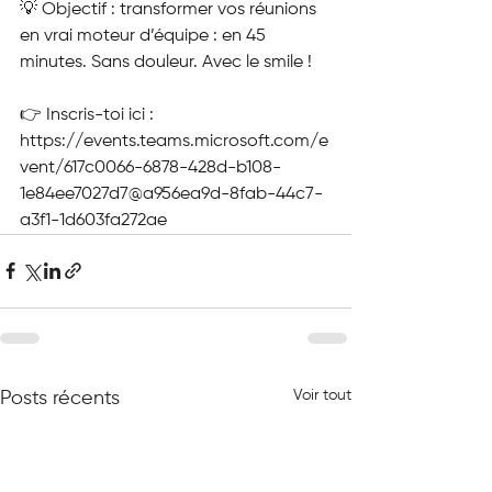
💡 Objectif : transformer vos réunions 
en vrai moteur d’équipe : en 45 
minutes. Sans douleur. Avec le smile !
👉 Inscris-toi ici : 
https://events.teams.microsoft.com/e
vent/617c0066-6878-428d-b108-
1e84ee7027d7@a956ea9d-8fab-44c7-
a3f1-1d603fa272ae
Voir tout
Posts récents