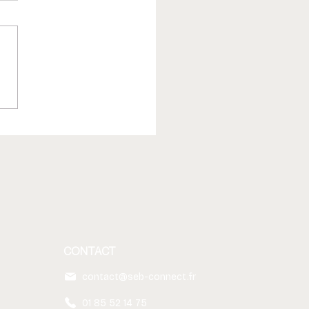
 un agent IA : quel outil
soft choisir ? Le Brief
EP13
CONTACT
contact@seb-connect.fr
01 85 52 14 75