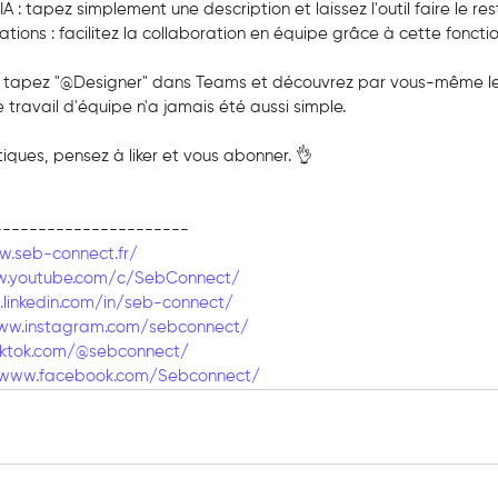
A : tapez simplement une description et laissez l'outil faire le res
ions : facilitez la collaboration en équipe grâce à cette fonctio
: tapez "@Designer" dans Teams et découvrez par vous-même les 
e travail d'équipe n'a jamais été aussi simple.
iques, pensez à liker et vous abonner. 👌
----------------------
w.seb-connect.fr/
w.youtube.com/c/SebConnect/
linkedin.com/in/seb-connect/
ww.instagram.com/sebconnect/
iktok.com/@sebconnect/
/www.facebook.com/Sebconnect/