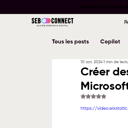
Recevez chaque se
Recevez chaque se
R
Tous les posts
Copilot
10 oct. 2024
1 min de lect
Word
PowerPoint
Créer de
Microsof
Planner
To Do
W
Noté NaN étoiles su
https://video.wixsta