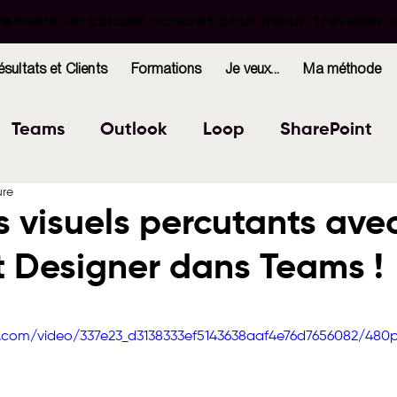
maine un conseil concret pour mieux travailler 
maine un conseil concret pour mieux travailler 
ésultats et Clients
Formations
Je veux...
Ma méthode
Teams
Outlook
Loop
SharePoint
ure
Excel
Forms
OneNote
WhiteBoard
s visuels percutants ave
t Designer dans Teams !
indows
Bookings
r 5.
tic.com/video/337e23_d3138333ef5143638aaf4e76d7656082/480