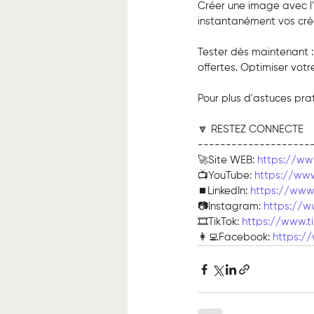
Créer une image avec l'I
instantanément vos créat
Tester dès maintenant 
offertes. Optimiser votr
Pour plus d'astuces prat
🔽 RESTEZ CONNECTE
--------------------
🚀Site WEB: 
https://ww
📺YouTube: 
https://ww
⏹️LinkedIn: 
https://www.
📷Instagram: 
https://w
🎞TikTok: 
https://www.t
👩‍💻Facebook: 
https:/