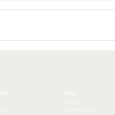
Copilot vs ChatGPT en
Créer
entreprise : lequel pour quel
Micro
usage ?
365 
ONS
MENU
ic
Accueil
e 365
Résultats et Clients