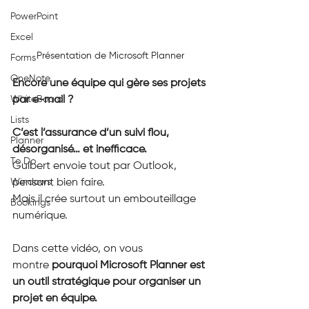
PowerPoint
Excel
Présentation de Microsoft Planner
Forms
OneNote
Encore une équipe qui gère ses projets 
par e-mail ?
WhiteBoard
Lists
C’est l’assurance d’un suivi flou, 
Planner
désorganisé… et inefficace.
To Do
Guibert envoie tout par Outlook, 
pensant bien faire.
Windows
Mais il crée surtout un embouteillage 
Bookings
numérique.
Dans cette vidéo, on vous 
montre 
pourquoi Microsoft Planner est 
un outil stratégique pour organiser un 
projet en équipe.