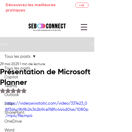
Découvrez les meilleures
pratiques
Post
Tous les posts
29 mai 2025
1 min de lecture
Tous les posts
Présentation de Microsoft
Copilot
Planner
Teams
Noté NaN étoiles sur 5.
Outlook
https://video.wixstatic.com/video/337e23_0
Loop
8f3d4c9b9b24342b9ce7681c444d04e/1080p
SharePoint
/mp4/file.mp4
OneDrive
Word