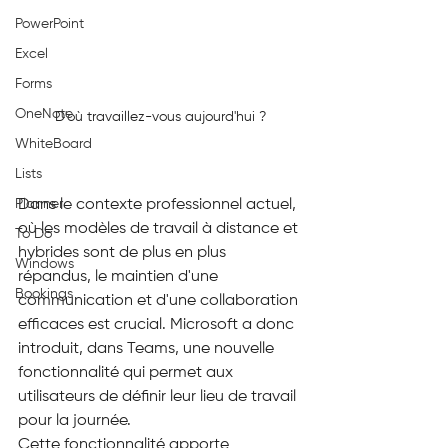
PowerPoint
Excel
Forms
OneNote
D'où travaillez-vous aujourd'hui ?
WhiteBoard
Lists
Dans le contexte professionnel actuel, 
Planner
où les modèles de travail à distance et 
To Do
hybrides sont de plus en plus 
Windows
répandus, le maintien d'une 
Bookings
communication et d'une collaboration 
efficaces est crucial. Microsoft a donc 
introduit, dans Teams, une nouvelle 
fonctionnalité qui permet aux 
utilisateurs de définir leur lieu de travail 
pour la journée.
Cette fonctionnalité apporte 