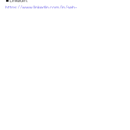
⏹️LinkedIn: 
https://www.linkedin.com/in/seb-
connect/
📷Instagram: 
https://www.instagram.com/sebconn
ect/
🐦Twitter : 
https://twitter.com/seb_connect
🎞TikTok: 
https://www.tiktok.com/sebconnect/
👩‍💻Facebook: 
https://www.facebook.com/Sebconn
ect/