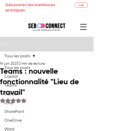
Découvrez les meilleures
pratiques
Post
Tous les posts
14 juin 2023
2 min de lecture
Tous les posts
Teams : nouvelle
Copilot
fonctionnalité "Lieu de
Teams
travail"
Outlook
Noté NaN étoiles sur 5.
Loop
SharePoint
OneDrive
Word