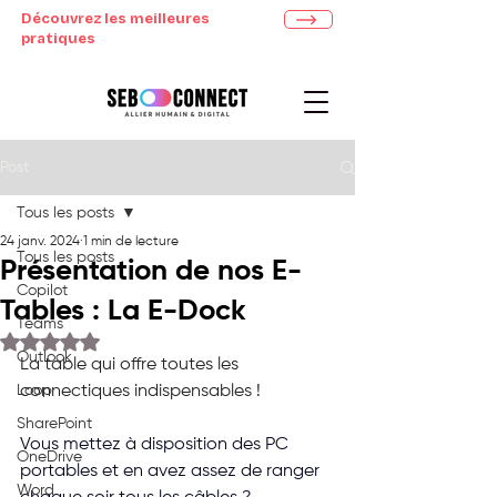
Découvrez les meilleures
pratiques
Post
Tous les posts
24 janv. 2024
1 min de lecture
Tous les posts
Présentation de nos E-
Copilot
Tables : La E-Dock
Teams
Noté NaN étoiles sur 5.
Outlook
La table qui offre toutes les 
Loop
connectiques indispensables ! 
SharePoint
Vous mettez à disposition des PC 
OneDrive
portables et en avez assez de ranger 
Word