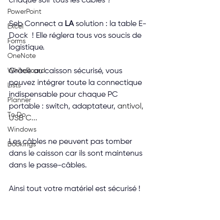
chaque soir tous les câbles ?
PowerPoint
Seb Connect a 
LA
 solution : la table E-
Excel
Dock  ! Elle réglera tous vos soucis de 
Forms
logistique.
OneNote
WhiteBoard
Grâce au caisson sécurisé, vous 
pouvez intégrer toute la connectique 
Lists
indispensable pour chaque PC 
Planner
portable : switch, adaptateur, 
antivol, 
To Do
USB C...
Windows
Les câbles ne peuvent pas tomber 
Bookings
dans le caisson car ils sont maintenus 
dans le passe-câbles.
Ainsi tout votre matériel est sécurisé !