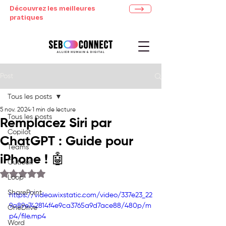
Découvrez les meilleures
pratiques
Post
Tous les posts
5 nov. 2024
1 min de lecture
Tous les posts
Remplacez Siri par
Copilot
ChatGPT : Guide pour
Teams
iPhone ! 🤖
Outlook
Noté NaN étoiles sur 5.
Loop
SharePoint
https://video.wixstatic.com/video/337e23_22
9a89e742814f4e9ca3765a9d7ace88/480p/m
OneDrive
p4/file.mp4
Word