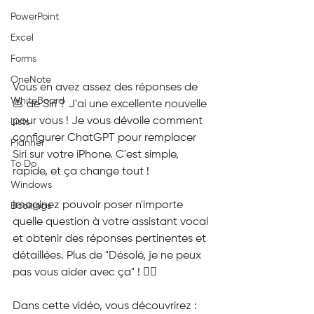
PowerPoint
Excel
Forms
OneNote
Vous en avez assez des réponses de 
WhiteBoard
💩 de Siri ? J'ai une excellente nouvelle 
pour vous ! Je vous dévoile comment 
Lists
configurer ChatGPT pour remplacer 
Planner
Siri sur votre iPhone. C'est simple, 
To Do
rapide, et ça change tout !
Windows
Imaginez pouvoir poser n'importe 
Bookings
quelle question à votre assistant vocal 
et obtenir des réponses pertinentes et 
détaillées. Plus de "Désolé, je ne peux 
pas vous aider avec ça" ! 🤦‍♂️
Dans cette vidéo, vous découvrirez :