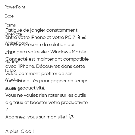
PowerPoint
Excel
Forms
Fatigué de jongler constamment 
OneNote
entre votre iPhone et votre PC ? 📱💻
WhiteBoard
Je vous présente la solution qui 
changera votre vie : Windows Mobile 
Lists
Connecté est maintenant compatible 
Planner
avec l'iPhone. Découvrez dans cette 
To Do
vidéo comment profiter de ses 
Windows
fonctionnalités pour gagner en temps 
et en productivité.
Bookings
Vous ne voulez rien rater sur les outils 
digitaux et booster votre productivité 
? 
Abonnez-vous sur mon site ! 🚀
A plus, Ciao !