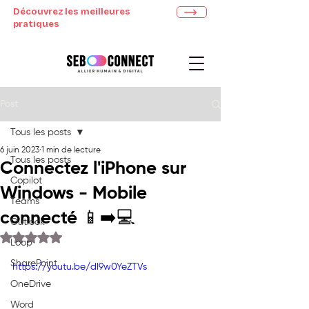
Découvrez les meilleures
pratiques
Post
Tous les posts
6 juin 2023
1 min de lecture
Tous les posts
Connectez l'iPhone sur
Copilot
Windows - Mobile
Teams
connecté 📱➡️💻
Outlook
Noté NaN étoiles sur 5.
Loop
SharePoint
https://youtu.be/dI9w0YeZTVs
OneDrive
Word