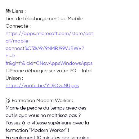
📚 Liens : 
Lien de téléchargement de Mobile 
Connecté : 
https://apps.microsoft.com/store/det
ail/mobile-
connect%C3%A9/9NMPJ99VJBWV?
hl=fr-
fr&gl=fr&icid=CNavAppsWindowsApps
L’iPhone débarque sur votre PC – Intel 
Unison : 
https://youtu.be/YDjGvuNUpps
🥇 Formation Modern Worker :
Marre de perdre du temps avec des 
outils que vous ne maîtrisez pas ?
Passez à la vitesse supérieure avec la 
formation "Modern Worker" ! 
En seulement 10 minutes par semaine, 