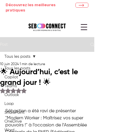
Découvrez les meilleures
pratiques
Post
Tous les posts
10 juin 2024
1 min de lecture
Tous les posts
🌟 Aujourd’hui, c’est le
Copilot
grand jour ! 🌟
Teams
Noté NaN étoiles sur 5.
Outlook
Loop
Sébastien a été ravi de présenter 
SharePoint
"Modern Worker : Maîtrisez vos super 
OneDrive
pouvoirs !" à l’occasion de l’Assemblée 
Word