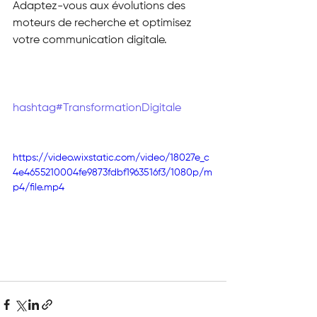
Adaptez-vous aux évolutions des 
moteurs de recherche et optimisez 
votre communication digitale.
hashtag#TransformationDigitale
https://video.wixstatic.com/video/18027e_c
4e4655210004fe9873fdbf1963516f3/1080p/m
p4/file.mp4