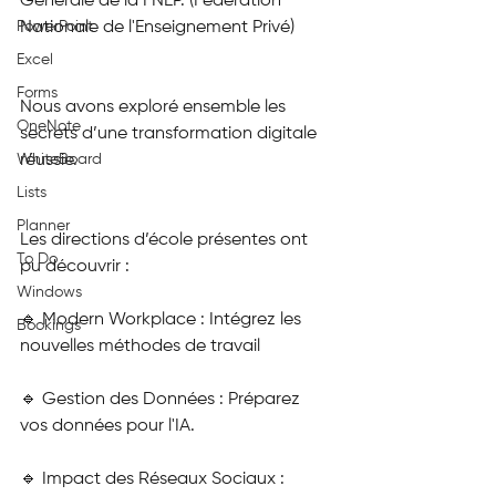
Générale de la FNEP. (Fédération 
PowerPoint
Nationale de l'Enseignement Privé)
Excel
Forms
Nous avons exploré ensemble les 
OneNote
secrets d’une transformation digitale 
WhiteBoard
réussie.
Lists
Planner
Les directions d’école présentes ont 
To Do
pu découvrir :
Windows
🔹 Modern Workplace : Intégrez les 
Bookings
nouvelles méthodes de travail
🔹 Gestion des Données : Préparez 
vos données pour l'IA.
🔹 Impact des Réseaux Sociaux : 