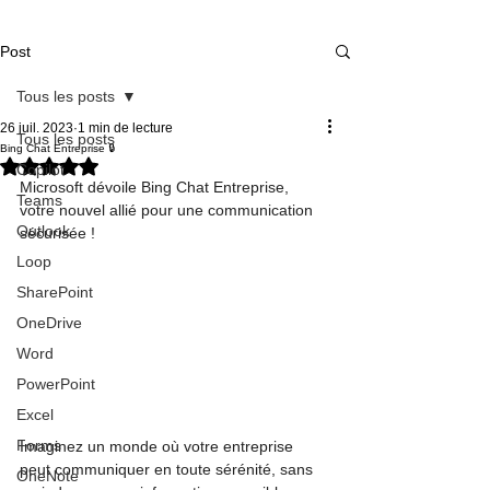
Post
Tous les posts
26 juil. 2023
1 min de lecture
Tous les posts
Bing Chat Entreprise 🔒
Noté NaN étoiles sur 5.
Copilot
Microsoft dévoile Bing Chat Entreprise, 
Teams
votre nouvel allié pour une communication 
Outlook
sécurisée ! 
Loop
SharePoint
OneDrive
Word
PowerPoint
Excel
Forms
Imaginez un monde où votre entreprise 
peut communiquer en toute sérénité, sans 
OneNote