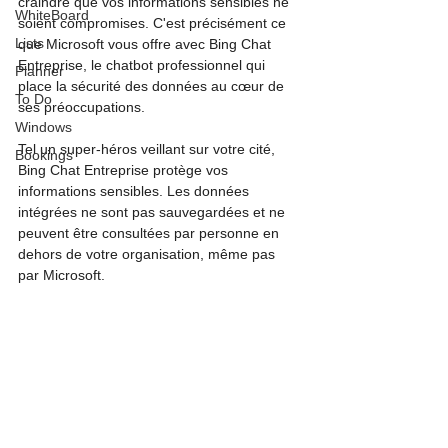
craindre que vos informations sensibles ne 
WhiteBoard
soient compromises. C'est précisément ce 
Lists
que Microsoft vous offre avec Bing Chat 
Entreprise, le chatbot professionnel qui 
Planner
place la sécurité des données au cœur de 
To Do
ses préoccupations. 
Windows
Tel un super-héros veillant sur votre cité, 
Bookings
Bing Chat Entreprise protège vos 
informations sensibles. Les données 
intégrées ne sont pas sauvegardées et ne 
peuvent être consultées par personne en 
dehors de votre organisation, même pas 
par Microsoft.