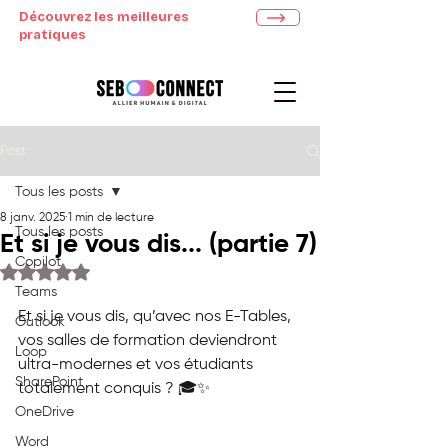
Découvrez les meilleures
pratiques
Post
Tous les posts
8 janv. 2025
1 min de lecture
Tous les posts
Et si je vous dis... (partie 7)
Copilot
Noté NaN étoiles sur 5.
Teams
Et si je vous dis, qu’avec nos E-Tables, 
Outlook
vos salles de formation deviendront 
Loop
ultra-modernes et vos étudiants 
SharePoint
totalement conquis ? 🎓✨
OneDrive
Word