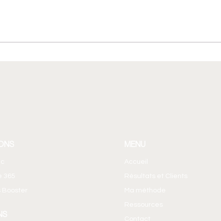
Agent Builder : créer un
Faut-
agent IA sans coder ! Le Brief
mail
365 EP14
Team
ONS
MENU
ic
Accueil
e 365
Résultats et Clients
 Booster
Ma méthode
Ressources
NS
Contact