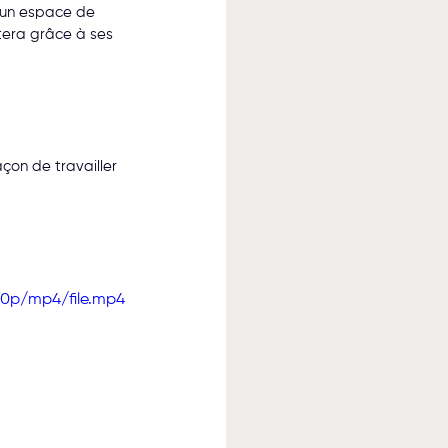
t un espace de 
tera grâce à ses 
çon de travailler 
80p/mp4/file.mp4