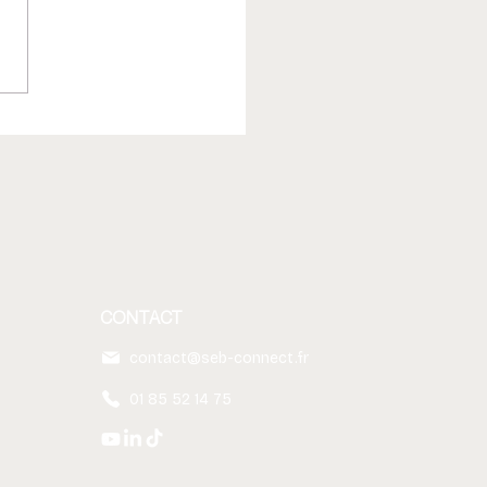
il encore utiliser les e-
s en interne quand on a
s ?
CONTACT
contact@seb-connect.fr
01 85 52 14 75