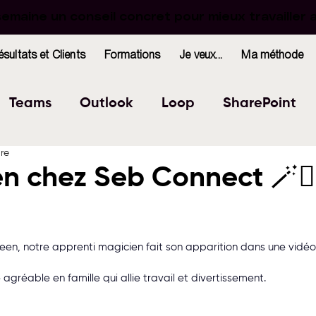
maine un conseil concret pour mieux travailler 
maine un conseil concret pour mieux travailler 
ésultats et Clients
Formations
Je veux...
Ma méthode
Teams
Outlook
Loop
SharePoint
ure
Excel
Forms
OneNote
WhiteBoard
n chez Seb Connect 🪄🧙‍
r 5.
indows
Bookings
een, notre apprenti magicien fait son apparition dans une vidéo S
réable en famille qui allie travail et divertissement.