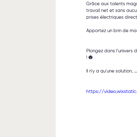
Grâce aux talents magiq
travail net et sans auc
prises électriques direc
Apportez un brin de mag
Plongez dans l'univers d
! 🎃
Il n'y a qu'une solution,
https://video.wixsta