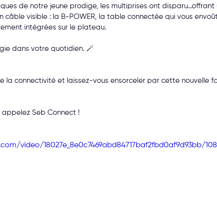
ues de notre jeune prodige, les multiprises ont disparu...offran
un câble visible : la B-POWER, la table connectée qui vous envoû
tement intégrées sur le plateau.
ie dans votre quotidien. 🪄
e la connectivité et laissez-vous ensorceler par cette nouvelle fa
 ... appelez Seb Connect !
tic.com/video/18027e_8e0c7469abd84717baf2fbd0af9d93bb/10