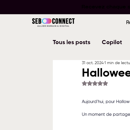
Recevez chaque se
Recevez chaque se
R
Tous les posts
Copilot
31 oct. 2024
1 min de lect
Word
PowerPoint
Hallowee
Noté NaN étoiles su
Planner
To Do
W
Aujourd'hui, pour Hallow
Un moment de partage ag